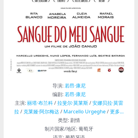
导演
:
若昂·康尼
编剧
:
若昂·康尼
主演
:
丽塔·布兰科
/
拉斐尔·莫莱斯
/
安娜贝拉·莫雷
拉
/
克莱娅·阿尔梅达
/
Marcello Urgeghe
/
更多…
类型:
剧情
制片国家/地区:
葡萄牙
语言:
葡萄牙语