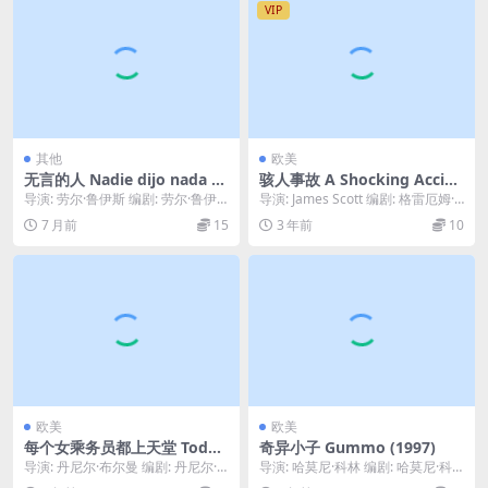
VIP
其他
欧美
无言的人 Nadie dijo nada (1
骇人事故 A Shocking Accide
971)
nt (1982)
导演: 劳尔·鲁伊斯 编剧: 劳尔·鲁伊
导演: James Scott 编剧: 格雷厄姆·
斯 主演: Carlos Solanos...
格林 类型: 喜剧 / 爱情 ...
7 月前
15
3 年前
10
欧美
欧美
每个女乘务员都上天堂 Todas
奇异小子 Gummo (1997)
las azafatas van al cielo (20
导演: 丹尼尔·布尔曼 编剧: 丹尼尔·
导演: 哈莫尼·科林 编剧: 哈莫尼·科
02)
布尔曼 / Emiliano Torre...
林 主演: 雅各布·苏埃尔 / 雅各布·...