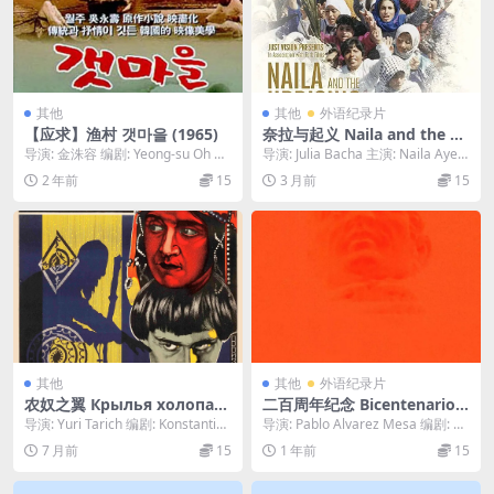
其他
其他
外语纪录片
【应求】渔村 갯마을 (1965)
奈拉与起义 Naila and the U
prising (2017)
导演: 金洙容 编剧: Yeong-su Oh 主
导演: Julia Bacha 主演: Naila Ayes
演: 申荣均 / 高银儿 类型...
h / Zahira...
2 年前
15
3 月前
15
其他
其他
外语纪录片
农奴之翼 Крылья холопа
二百周年纪念 Bicentenario
(1926)
(2024)
导演: Yuri Tarich 编剧: Konstantin
导演: Pablo Alvarez Mesa 编剧: Pa
Schildkro...
blo Alvarez...
7 月前
15
1 年前
15