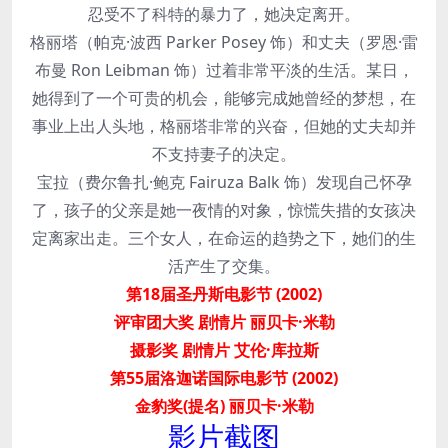
忍受不了科特的暴力了，她决定离开。
格丽塔（帕克·波西 Parker Posey 饰）和丈夫（罗恩·雷
布曼 Ron Leibman 饰）过着非常平淡的生活。某日，
她得到了一个可贵的机会，能够完成她曾经的梦想，在
事业上出人头地，格丽塔非常的兴奋，但她的丈夫却并
不支持妻子的决定。
宝拉（费尔鲁扎·鲍克 Fairuza Balk 饰）发现自己怀孕
了，孩子的父亲是她一夜情的对象，惊慌失措的女孩决
定离家出走。三个女人，在命运的趋势之下，她们的生
活产生了交集。
第18届圣丹斯电影节 (2002)
评审团大奖 剧情片 丽贝卡·米勒
摄影奖 剧情片 艾伦·库拉斯
第55届洛迦诺国际电影节 (2002)
金豹奖(提名) 丽贝卡·米勒
影片截图