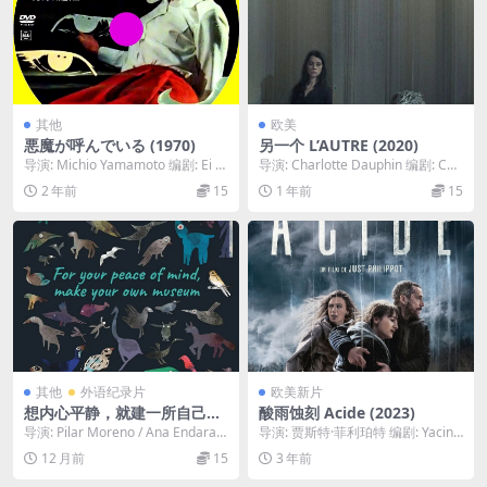
其他
欧美
悪魔が呼んでいる (1970)
另一个 L’AUTRE (2020)
导演: Michio Yamamoto 编剧: Ei O
导演: Charlotte Dauphin 编剧: Cha
gawa 制片国家/地区...
rlotte Daup...
2 年前
15
1 年前
15
其他
外语纪录片
欧美新片
想内心平静，就建一所自己的
酸雨蚀刻 Acide (2023)
博物馆 Para su tranquilida
导演: Pilar Moreno / Ana Endara
导演: 贾斯特·菲利珀特 编剧: Yacine
d, haga su propio museo
Mislov 编剧:...
Badday / 贾斯特·菲利珀...
12 月前
15
3 年前
(2021)