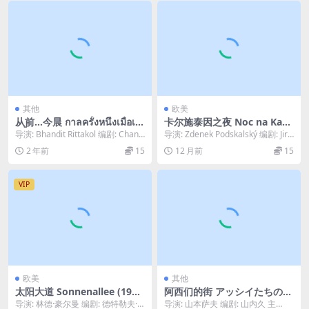
其他
欧美
从前…今晨 กาลครั้งหนึ่งเมื่อเช้
卡尔施泰因之夜 Noc na Karlš
านี้ (1994)
tejně (1974)
导演: Bhandit Rittakol 编剧: Chani
导演: Zdenek Podskalský 编剧: Jirí
nthorn Pra...
Staidl 主演...
2 年前
15
12 月前
15
VIP
欧美
其他
太阳大道 Sonnenallee (199
阿西们的街 アッシイたちの街
9)
(1981)
导演: 林德·豪尔曼 编剧: 德特勒夫·
导演: 山本萨夫 编剧: 山内久 主