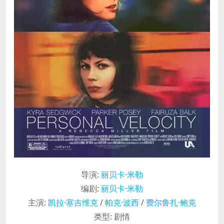
导演
:
丽贝卡·米勒
编剧
:
丽贝卡·米勒
主演
:
凯拉·塞吉维克
/
帕克·波西
/
费尔鲁扎·鲍克
类型:
剧情