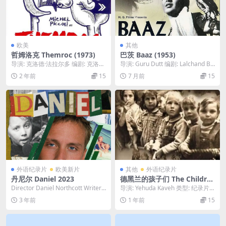
欧美
其他
哲姆洛克 Themroc (1973)
巴茨 Baaz (1953)
导演: 克洛德·法拉尔多 编剧: 克洛德
导演: Guru Dutt 编剧: Lalchand Bis
·法拉尔多 主演: 米歇尔·皮科利 / ...
mil 类型: 剧情...
2 年前
15
7 月前
15
外语纪录片
欧美新片
其他
外语纪录片
丹尼尔 Daniel 2023
德黑兰的孩子们 The Childre
n of Tehran 2007
Director Daniel Northcott Writer
导演: Yehuda Kaveh 类型: 纪录片
Daniel ...
制片国家/地区: 以色列 语言...
3 年前
1 年前
15