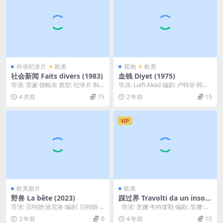
外语纪录片
欧美
其他
欧美
社会新闻 Faits divers (1983)
血钱 Diyet (1975)
导演: 雷蒙·德帕东 类型: 纪录片 制
导演: Lutfi Akad 编剧: 卢特菲·阿卡
片国家/地区: 法国 语言: 法语 上映...
德 类型: 剧情 制片国家/地...
4 月前
15
2 年前
15
VIP
欧美新片
欧美
野兽 La bête (2023)
踩过界 Travolti da un insolit
o destino nell’azzurro mare
导演: 贝特朗·波尼洛 编剧: 贝特朗·
导演: 里娜·韦特缪勒 编剧: 里娜·韦
d’agosto (1974)
波尼洛 / 纪尧姆·布罗 / 本杰明·查...
特缪勒 主演: 吉安卡罗·...
2 年前
0
4 年前
10