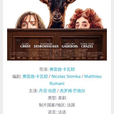
导演
:
弗雷德·卡瓦耶
编剧
:
弗雷德·卡瓦耶
/
Nicolas Slomka
/
Matthieu
Rumani
主演
:
丹尼·伯恩
/
杰罗姆·芒德尔
类型:
喜剧
制片国家/地区:
法国
语言:
法语