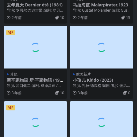
去年夏天 Dernier été (1981)
马拉海盗 Malarpirater.1923
导演: 罗贝尔·盖迪吉昂 编剧: 罗贝尔
导演: Gustaf Molander 编剧: Gust
·盖迪吉昂 Robert Guédigu...
af Molander ...
2 年前
10
2 年前
15
VIP
其他
欧美新片
新平家物语 新·平家物語 (195
小孩儿 Kiddo (2023)
5)
导演: 沟口健二 编剧: 成泽昌茂 / 依
导演: 扎拉·德温格 编剧: 扎拉·德温
田义贤 主演: 市川雷藏 / 林成年 ...
格 / Nena van Driel 主...
3 年前
10
3 年前
0
VIP