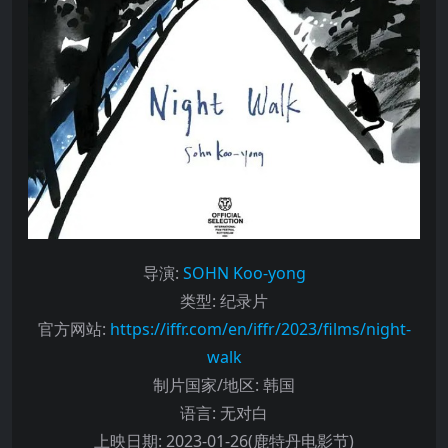
导演
:
SOHN Koo-yong
类型:
纪录片
官方网站:
https://iffr.com/en/iffr/2023/films/night-
walk
制片国家/地区:
韩国
语言:
无对白
上映日期:
2023-01-26(鹿特丹电影节)