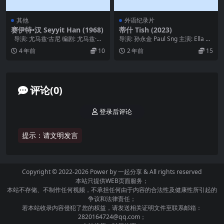
其他
外语纪录片
赛伊特•汉 Seyyit Han (1968)
蒂什 Tish (2023)
导演: 尤马兹·古尼 编剧: 尤马兹·古
导演: 孙永金 Paul Sng 主演: Ella M
尼 类型: 剧情 / 西部...
urtha 类型: 纪录片...
4 年前
10
2 年前
15
评论(0)
登录后评论
提示：请文明发言
Copyright © 2022-2026 Power by
一起分享
& All rights reserved
本站只提供WEB页面服务；
本站不存储、不制作任何视频，不承担任何由于内容的合法性及健康性所引起的
争议和法律责任；
若本站收录内容侵犯了您的权益，请发送相关证明文件至联系邮箱：
2820164724@qq.com；