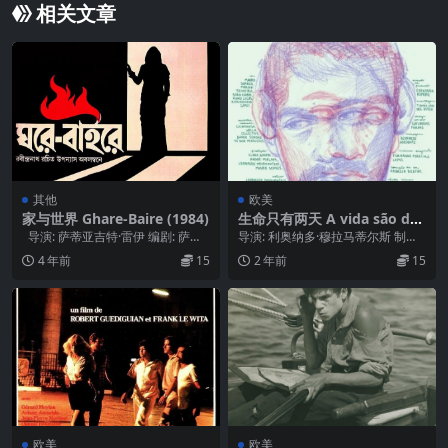
相关文章
其他
欧美
家与世界 Ghare-Baire (1984)
生命只有两天 A vida são doi
s dias (2022)
导演: 萨蒂亚吉特·雷伊 编剧: 萨蒂
导演: 利奥纳多·穆拉马蒂尔斯 制片
亚吉特·雷伊 主演: 松米特...
国家/地区: 巴西 语言: 葡萄牙语 上
4 年前
15
2 年前
15
映日...
欧美
欧美