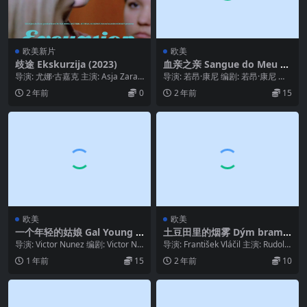
欧美新片
欧美
歧途 Ekskurzija (2023)
血亲之亲 Sangue do Meu Sa
ngue (2011)
导演: 尤娜·古嘉克 主演: Asja Zara L
导演: 若昂·康尼 编剧: 若昂·康尼 主
agumdzija / Ma...
演: 丽塔·布兰科 / 拉斐尔·莫莱斯...
2 年前
0
2 年前
15
欧美
欧美
一个年轻的姑娘 Gal Young U
土豆田里的烟雾 Dým bramb
n (1979)
orové nate (1976)
导演: Victor Nunez 编剧: Victor Nu
导演: František Vláčil 主演: Rudolf
nez / 玛乔丽·...
Hrusínsk...
1 年前
15
2 年前
10