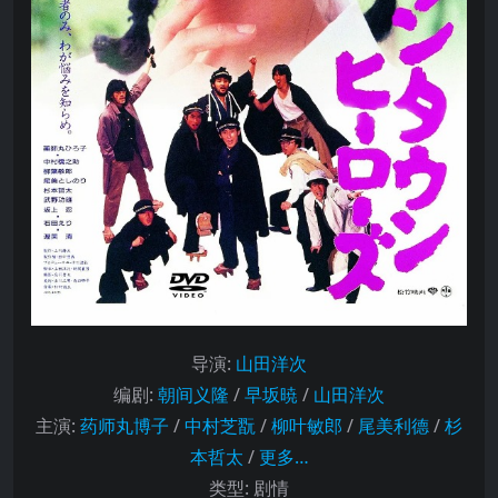
导演
:
山田洋次
编剧
:
朝间义隆
/
早坂暁
/
山田洋次
主演
:
药师丸博子
/
中村芝翫
/
柳叶敏郎
/
尾美利德
/
杉
本哲太
/
更多…
类型:
剧情