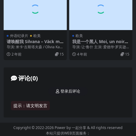
外语纪录片
欧美
欧美
请唤醒我 Silvana – Väck mig
我是一个黑人 Moi, un noir
när ni vaknat (2017)
(1958)
导演: 米卡·古斯塔夫森 / Olivia Kast
导演: 让·鲁什 主演: 爱德华·罗宾逊
ebring / Chris...
类型: 剧情 制片国家/地区: 法国 ...
2 年前
15
4 年前
15
评论(0)
登录后评论
提示：请文明发言
Copyright © 2022-2026 Power by
一起分享
& All rights reserved
本站只提供WEB页面服务；