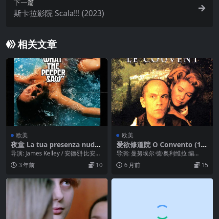
下一篇
斯卡拉影院 Scala!!! (2023)
相关文章
欧美
欧美
夜童 La tua presenza nuda!
爱欲修道院 O Convento (19
(1972)
95)
导演: James Kelley / 安德烈·比安奇
导演: 曼努埃尔·德·奥利维拉 编
编剧: Trevor Pr...
剧: 曼努埃尔·德·奥利维拉 主演: 凯
3 年前
10
6 月前
15
瑟琳·...