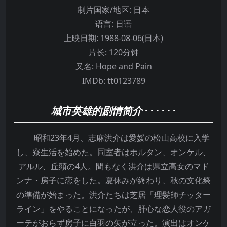
制片国家/地区:
日本
语言:
日语
上映日期:
1988-08-06(日本)
片长:
120分钟
又名:
Hope and Pain
IMDb:
tt0123789
城市英雄的剧情简介
· · · · · ·
昭和23年4月、志麻洪介は愛媛の松山高校に入学
し、寮生活を始めた。同室者はホルタン、オンケル、
アルル、丘頭の4人。間もなく洪介は県立高女のマド
ンナ・房子に恋をした。夏休みが終わり、秋の文化祭
の準備が始まった。洪介たちは芝居「理髪師チッター
ライン」をやることになったが、肝心な恋人役のアガ
ーテがおらず房子に白羽の矢が立った。演出はオンケ