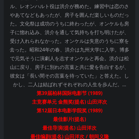
ル、レオンハルト役は洪介が務めた。練習中は恋のさ
やあてなどもあったが、房子を囲んだ楽しいものだっ
た。文化祭は成功のうちに終わったが、オンケルも房
子に惚れ込み、洪介を通して気持ちを打ち明けたが、
受け入れられなかった。オンケルは失意のうちに寮を
去った。昭和24年の春、洪介は九州大学に入学。博多
で元気そうに演劇人を志すオンケルと再会。洪介は松
山に戻り、房子に別れの言葉と共に愛を告白するが、
彼女は「長い間その言葉を待っていた」と答えた。し
かし、二人は結ばれずそれぞれの人生を歩んだ。…
第39届柏林国际电影节 (1989)
主竞赛单元 金熊奖(提名) 山田洋次
第12届日本电影学院奖 (1989)
最佳影片(提名)
最佳导演(提名) 山田洋次
最佳编剧(提名) 山田洋次 / 朝间义隆