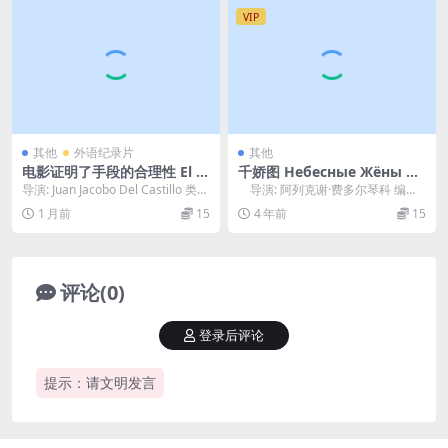
VIP
其他
外语纪录片
其他
电影证明了手段的合理性 El Fi
千娇图 Небесные Жёны Лу
lm Justifica los Medios.202
говых Мари (2012)
导演: Juan Jacobo Del Castillo 类
导演: 阿列克谢·费多尔琴科 编
1
型: 纪录片 制片国...
剧: 阿列克谢·费多...
1 月前
15
4 年前
15
评论(0)
登录后评论
提示：请文明发言