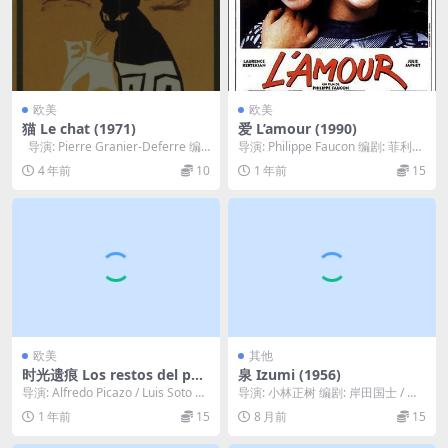
欧美
欧美
猫 Le chat (1971)
爱 L’amour (1990)
导演: Pierre Granier-Deferre 编
导演: Philippe Faucon 编剧: 菲利普
剧: 皮埃...
·福孔 主演: Laure...
4 年前
10
1 年前
15
欧美
其他
时光遗痕 Los restos del pas
泉 Izumi (1956)
ar (2023)
导演: Alfredo Picazo / Luis Soto M
导演: 小林正树 编剧: 岸田国士 / 松
uñoz 编剧:...
山善三 主演: 有马稻子 / 佐田启二...
1 年前
15
8 月前
15