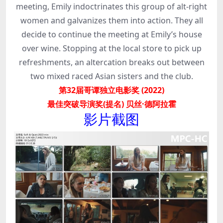
meeting, Emily indoctrinates this group of alt-right
women and galvanizes them into action. They all
decide to continue the meeting at Emily’s house
over wine. Stopping at the local store to pick up
refreshments, an altercation breaks out between
two mixed raced Asian sisters and the club.
第32届哥谭独立电影奖 (2022)
最佳突破导演奖(提名) 贝丝·德阿拉霍
影片截图