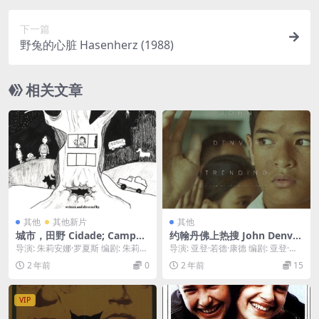
下一篇
野兔的心脏 Hasenherz (1988)
相关文章
其他
其他新片
其他
城市，田野 Cidade; Campo
约翰丹佛上热搜 John Denver
(2024)
Trending (2019)
导演: 朱莉安娜·罗夏斯 编剧: 朱莉安
导演: 亚登·若德·康德 编剧: 亚登·若
娜·罗夏斯 主演: Fernanda V...
德·康德 主演: Jansen Mag...
2 年前
0
2 年前
15
VIP