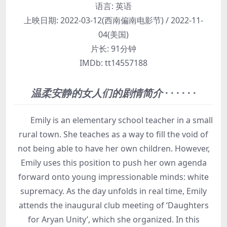
语言:
英语
上映日期:
2022-03-12(西南偏南电影节) / 2022-11-
04(美国)
片长:
91分钟
IMDb:
tt14557188
温柔安静的女人们的剧情简介
· · · · · ·
Emily is an elementary school teacher in a small
rural town. She teaches as a way to fill the void of
not being able to have her own children. However,
Emily uses this position to push her own agenda
forward onto young impressionable minds: white
supremacy. As the day unfolds in real time, Emily
attends the inaugural club meeting of ‘Daughters
for Aryan Unity’, which she organized. In this