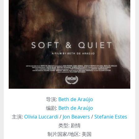
导演
:
Beth de Araújo
编剧
:
Beth de Araújo
主演
:
Olivia Luccardi
/
Jon Beavers
/
Stefanie Estes
类型:
剧情
制片国家/地区:
美国