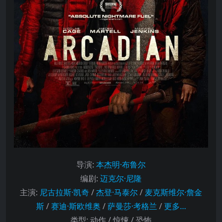
导演
:
本杰明·布鲁尔
编剧
:
迈克尔·尼隆
主演
:
尼古拉斯·凯奇
/
杰登·马泰尔
/
麦克斯维尔·詹金
斯
/
赛迪·斯欧维奥
/
萨曼莎·考格兰
/
更多…
类型:
动作 / 惊悚 / 恐怖