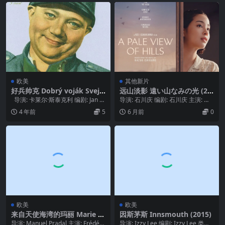
欧美
其他新片
好兵帅克 Dobrý voják Svejk
远山淡影 遠い山なみの光 (20
(1957)
25)
导演: 卡莱尔·斯泰克利 编剧: Jan H
导演: 石川庆 编剧: 石川庆 主演: 广
alek / 卡莱尔·...
濑铃 / 二阶堂富美 / 吉田羊 / ...
4 年前
5
6 月前
0
欧美
欧美
来自天使海湾的玛丽 Marie B
因斯茅斯 Innsmouth (2015)
aie des Anges (1997)
导演: Manuel Pradal 主演: Frédéri
导演: Izzy Lee 编剧: Izzy Lee 类