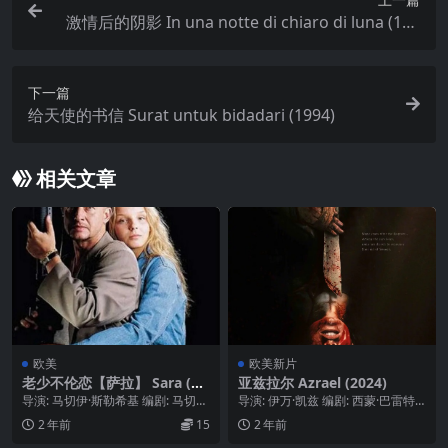
激情后的阴影 In una notte di chiaro di luna (198
9)
下一篇
给天使的书信 Surat untuk bidadari (1994)
相关文章
欧美
欧美新片
老少不伦恋【萨拉】 Sara (19
亚兹拉尔 Azrael (2024)
97)
导演: 马切伊·斯勒希基 编剧: 马切伊
导演: 伊万·凯兹 编剧: 西蒙·巴雷特
·斯勒希基 主演: 博古斯瓦夫·林达 /...
主演: 萨玛拉·维文 / 内森·斯图尔...
2 年前
15
2 年前