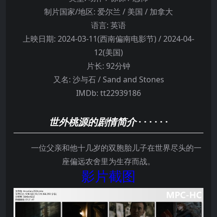
制片国家/地区:
爱尔兰 / 美国 / 加拿大
语言:
英语
上映日期:
2024-03-11(西南偏南电影节) / 2024-04-
12(美国)
片长:
92分钟
又名:
沙与石 / Sand and Stones
IMDb:
tt22939186
世外桃源的剧情简介
· · · · · ·
一位父亲和他十几岁的双胞胎儿子在世界尽头的一
座偏远农舍里为生存而战。
影片截图