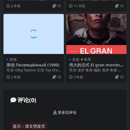
c Malgras /...
型: 悬疑 / 恐怖 / ...
2 年前
15
11 月前
15
其他
其他
欧美
亲信 Посвящённый (1990)
伟大的仪式 El gran movimie
nto (2021)
导演: Oleg Teptsov 主演: Гор Оган
导演: 基罗·鲁索 编剧: 基罗·鲁索 主
исян / Любо...
演: Max Bautista Uch...
2 年前
10
3 年前
15
评论(0)
登录后评论
提示：请文明发言