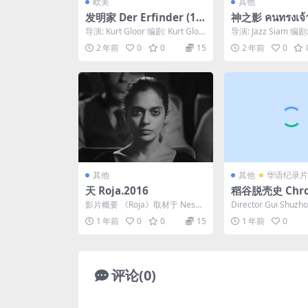
欧美
其他
发明家 Der Erfinder (19
神之影 คนทรงเจ้า
80)
导演: Kurt Gloor 编剧: Kurt Gloo
导演: Jazz Siam 编剧:
r / 汉斯约里·施奈德...
nyatud / Wimo...
2 年前
0
0
15
2 年前
0
其他
其他
华语纪录片
天 Roja.2016
稻谷脱壳史 Chron
f 
影片概要 《Roja》取材于 Nesha
Director Gui Shuzho
t 自己反复出现的梦想、记忆和愿
e In the s...
1 年前
0
0
15
1 年前
0
望。该作...
评论(0)