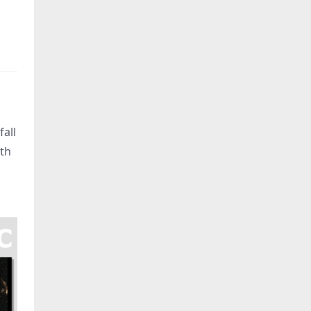
n
fall
ith