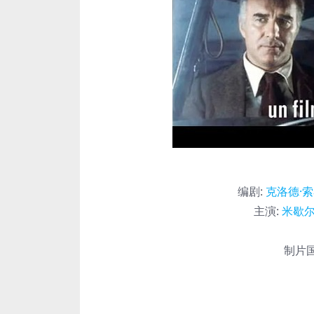
编剧
:
克洛德·
主演
:
米歇尔
制片国