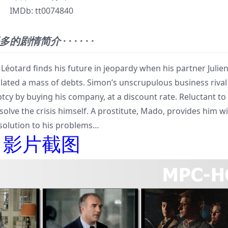
IMDb:
tt0074840
多的剧情简介
· · · · · ·
rd finds his future in jeopardy when his partner Julie
ated a mass of debts. Simon’s unscrupulous business rival
cy by buying his company, at a discount rate. Reluctant to 
solve the crisis himself. A prostitute, Mado, provides him w
solution to his problems…
影片截图