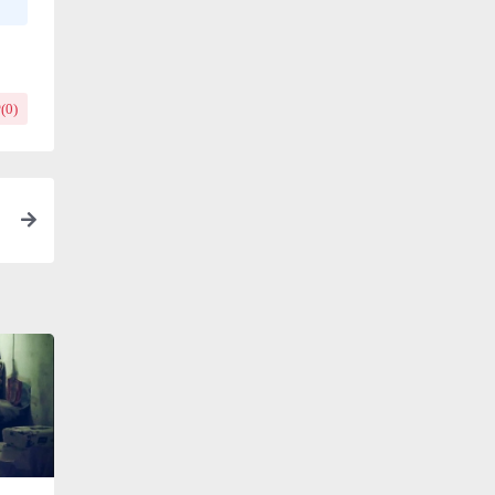
(
0
)