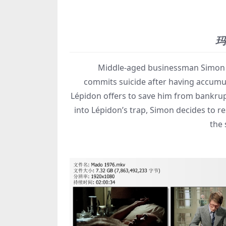
玛
Middle-aged businessman Simon Léota
commits suicide after having accumul
Lépidon offers to save him from bankrupt
into Lépidon’s trap, Simon decides to re
the 