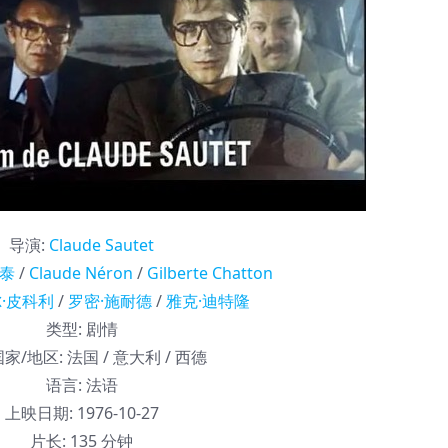
导演
:
Claude Sautet
索泰
/
Claude Néron
/
Gilberte Chatton
·皮科利
/
罗密·施耐德
/
雅克·迪特隆
类型:
剧情
家/地区:
法国 / 意大利 / 西德
语言:
法语
上映日期:
1976-10-27
片长:
135 分钟