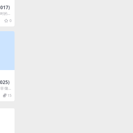
017)
15小时的剧
0
025)
索菲·隆
.
15