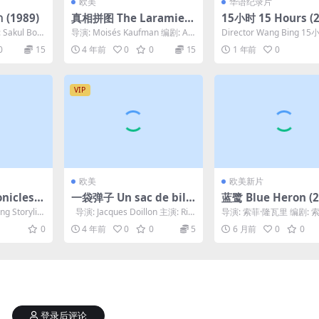
欧美
华语纪录片
 (1989)
真相拼图 The Laramie P
15小时 15 Hours (2
roject (2002)
 Sakul Boo
导演: Moisés Kaufman 编剧: Am
Director Wang Bing 
anda Gronich / ...
情简介 · · · · · ·...
0
15
4 年前
0
0
15
1 年前
0
VIP
欧美
欧美新片
icles o
一袋弹子 Un sac de bille
蓝鹭 Blue Heron (2
Hulling Rice 2011
s (1975)
ng Storylin
导演: Jacques Doillon 主演: Ric
导演: 索菲·隆瓦里 编剧: 
hard C...
瓦里 主演: Eylul Guven / ..
0
4 年前
0
0
5
6 月前
0
0
登录后评论