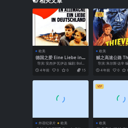
相关文章
VIP
欧美
欧美
德国之爱 Eine Liebe in
贼之高速公路 Thie
Deutschland (1983)
ighway (1949)
导演: 安杰伊·瓦伊达 编剧: Boles
导演: 朱尔斯·达辛 编剧
law Michalek...
里特斯 主演: 理查德·..
4 年前
0
0
15
4 年前
0
VIP
外语纪录片
欧美
欧美