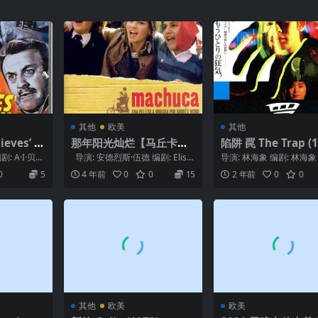
其他
欧美
其他
ves’ H
那年阳光灿烂【马丘卡】
陷阱 罠 The Trap (1
Machuca (2004)
: A·I·贝赞
导演: 安德烈斯·伍德 编剧: Elise
导演: 林海象 编剧: 林海象 
.
o Altunaga /...
大介 主演: 永濑正敏 / 南
0
5
4 年前
0
0
15
2 年前
0
0
隆 /...
其他
欧美
欧美