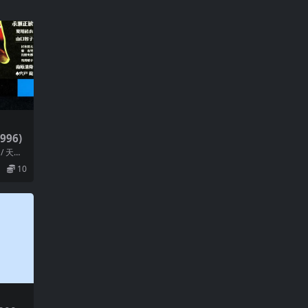
996)
/ 天愿
原清
10