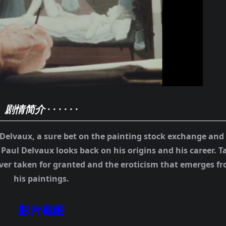
剧情简介
· · · · · ·
Delvaux, a sure bet on the painting stock exchange and
, Paul Delvaux looks back on his origins and his career. T
ver taken for granted and the eroticism that emerges f
his paintings.
影片截图