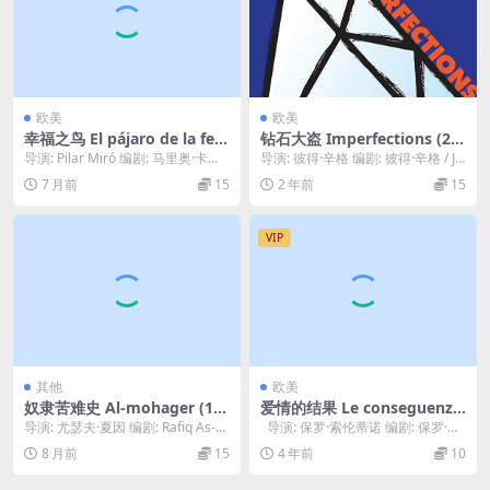
欧美
欧美
幸福之鸟 El pájaro de la feli
钻石大盗 Imperfections (20
cidad (1993)
16)
导演: Pilar Miró 编剧: 马里奥·卡穆
导演: 彼得·辛格 编剧: 彼得·辛格 / Jo
斯 类型: 剧情 制片国家/地...
nathan Singer 主演...
7 月前
15
2 年前
15
VIP
其他
欧美
奴隶苦难史 Al-mohager (19
爱情的结果 Le conseguenze
95)
dell’amore (2004)
导演: 尤瑟夫·夏因 编剧: Rafiq As-S
导演: 保罗·索伦蒂诺 编剧: 保罗·索
abban 主演: Youss...
伦蒂诺 主演: 托尼·塞尔...
8 月前
15
4 年前
10