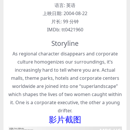
语言:
英语
上映日期:
2004-08-22
片长:
99 分钟
IMDb:
tt0421960
Storyline
As regional character disappears and corporate
culture homogenizes our surroundings, it’s
increasingly hard to tell where you are. Actual
malls, theme parks, hotels and corporate centers
worldwide are joined into one “superlandscape”
which shapes the lives of two women caught within
it. One is a corporate executive, the other a young
drifter.
影片截图