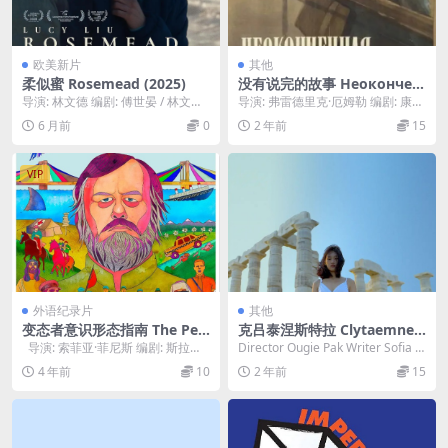
欧美新片
其他
柔似蜜 Rosemead (2025)
没有说完的故事 Неокончен
ная повесть (1955)
导演: 林文德 编剧: 傅世晏 / 林文德
导演: 弗雷德里克·厄姆勒 编剧: 康斯
主演: 刘玉玲 / 劳伦斯·寿 / ...
坦丁·伊萨耶夫 主演: 谢尔盖·邦达尔
6 月前
0
2 年前
15
丘...
VIP
外语纪录片
其他
变态者意识形态指南 The Per
克吕泰涅斯特拉 Clytaemnes
vert’s Guide to Ideology (2
tra (2021)
导演: 索菲亚·菲尼斯 编剧: 斯拉沃
Director Ougie Pak Writer Sofia M
012)
热·齐泽克 主演: 斯拉沃热...
antzako...
4 年前
10
2 年前
15