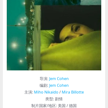
导演
:
Jem Cohen
编剧
:
Jem Cohen
主演
:
Miho Nikaido
/
Mira Billotte
类型:
剧情
制片国家/地区:
美国 / 德国