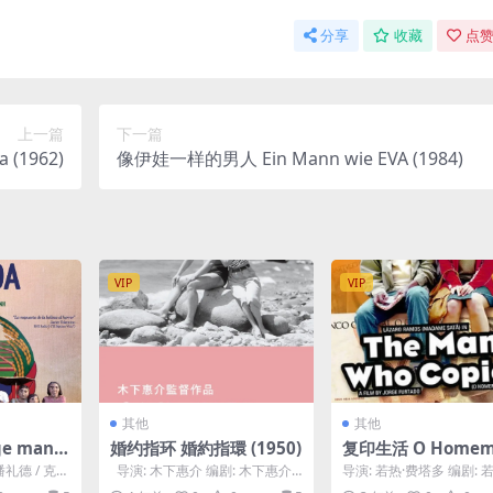
分享
收藏
点赞
上一篇
下一篇
(1962)
像伊娃一样的男人 Ein Mann wie EVA (1984)
VIP
VIP
其他
其他
e manq
婚约指环 婚約指環 (1950)
复印生活 O Homem
Copiava (2004)
潘礼德 / 克里
导演: 木下惠介 编剧: 木下惠介
导演: 若热·费塔多 编剧: 
...
主演: 宇野重吉 / 田中绢代...
塔多 主演: 拉萨罗·拉莫斯 