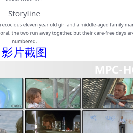
Storyline
ecocious eleven year old girl and a middle-aged family man
ral, the two run away together, but their care-free days ar
numbered.
影片截图