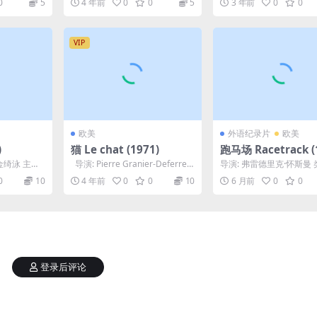
0
5
4 年前
0
0
5
3 年前
0
0
德拉...
VIP
欧美
外语纪录片
欧美
)
猫 Le chat (1971)
跑马场 Racetrack (
金绮泳 主
导演: Pierre Granier-Deferre
导演: 弗雷德里克·怀斯曼 
...
编剧: 皮埃...
录片 制片国家/地区: 美国
0
10
4 年前
0
0
10
6 月前
0
0
言: 英语...
登录后评论