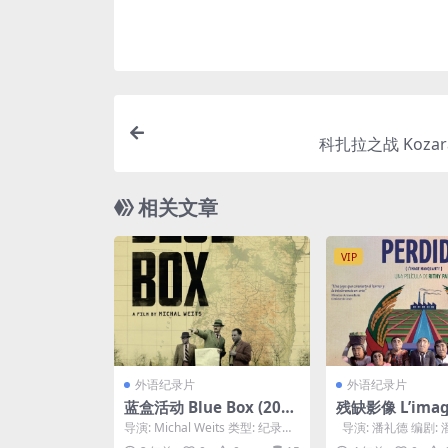
科扎拉之战 Kozara 
相关文章
VIP
外语纪录片
外语纪录片
蓝盒活动 Blue Box (202
残缺影像 L’imag
1)
uante (2013)
导演: Michal Weits 类型: 纪录片
导演: 潘礼德 编剧: 
制片国家/地区: 以色列 / ...
斯托夫·巴塔耶 主演: 兰