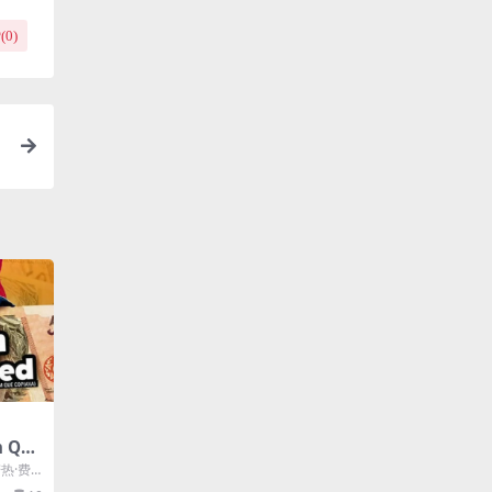
(
0
)
 Que
若热·费
/ 莱昂