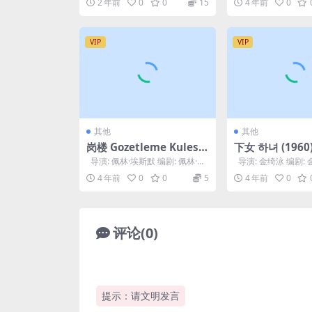
2 年前
0
0
15
4 年前
0
VIP
VIP
其他
其他
岗楼 Gozetleme Kulesi
下女 하녀 (1960
(2012)
导演: 佩林·埃斯默 编剧: 佩林·埃
导演: 金绮泳 编剧: 
斯默 主演: Olgun S...
演: 金振奎 / 朱曾女 / 李
4 年前
0
0
5
4 年前
0
评论(0)
提示：请文明发言