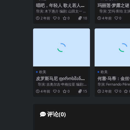
唱吧，年轻人 歌え若人達
玛丽莲·梦露之
(1963)
世的录音 The My
导演: 木下惠介 编剧: 山田太一 主
导演: 艾玛·库珀 主演
f Marilyn Monr
演: 松川勉 / 川津祐介 / 三上真一
露 / 约翰·休斯顿 类型:.
2 年前
0
0
10
4 年前
0
郎...
Unheard Tapes
欧美
欧美
皮罗斯马尼 ფიროსმანი
何塞·马蒂：金
(1969)
José Martí: el o
导演: 吉奥尔吉·申格拉亚 编剧: E
导演: Fernando Pére
nario (2010)
rlom Akhvledia...
nando Pérez 主演...
4 年前
0
0
15
2 年前
0
评论(0)