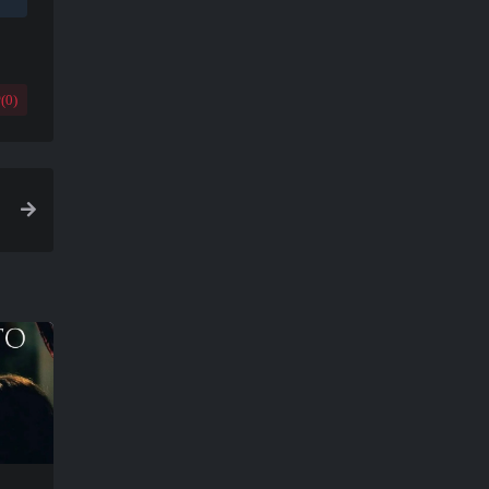
(
0
)