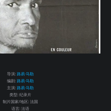
导演
:
路易·马勒
编剧
:
路易·马勒
主演
:
路易·马勒
类型:
纪录片
制片国家/地区:
法国
语言:
法语