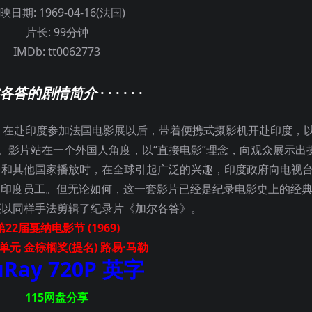
映日期:
1969-04-16(法国)
片长:
99分钟
IMDb:
tt0062773
各答的剧情简介
· · · · · ·
，在赴印度参加法国电影展以后，带着便携式摄影机开赴印度，
。影片站在一个外国人角度，以“直接电影”理念，向观众展示出
台和其他国家播放时，在全球引起广泛的兴趣，印度政府向电视
的印度员工。但无论如何，这一套影片已经是纪录电影史上的经
还以同样手法剪辑了纪录片《加尔各答》。
第22届戛纳电影节 (1969)
单元 金棕榈奖(提名) 路易·马勒
uRay 720P 英字
115网盘分享