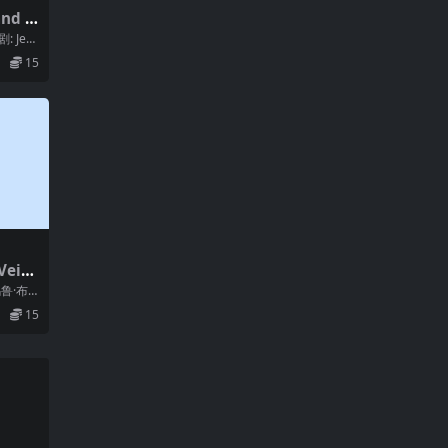
nd t
)
: Jea
15
Vein
乌鲁·布
...
15