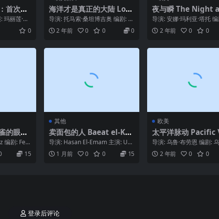
谜：首次现
海洋才是真正的大陆 Los
夜与瞬 The Night a
stery o
oceanos son los verda
he Moment (1994
: 玛丽莲·梦
导演: 托马索·桑坦博吉奥 编剧: 托
导演: 安娜·玛利亚·塔托 编剧
oe: The
deros continentes (202
..
马索·桑坦博吉奥 主演: Alexand
n-Claude Carri / Cl...
0
2 年前
0
0
0
2 年前
0
0
e...
 (2022)
3)
其他
欧美
丝雀的眼睛
卖面包的人 Baeat el-Kh
太平洋脉动 Pacific 
jo del ca
ubz (1953)
(2024)
z 编剧: Fer
导演: Hasan El-Emam 主演: Um
导演: 乌鲁·布劳恩 编剧: 
ar El-Hariri / M...
劳恩 主演: Niina Lehtonen
0
15
1 月前
0
0
15
2 年前
0
0
登录后评论