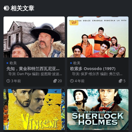
相关文章
VIP
欧美
欧美
先知，黄金和特兰西瓦尼亚人
欧索多 Ovosodo (1997)
Profetul, aurul și ardelenii
导演: Dan Piţa 编剧: 提图斯·波波
导演: 保罗·维尔齐 编剧: 弗兰切斯
(1978)
维奇 主演: 伊拉里...
科·布鲁尼 / 富里奥·斯卡...
3 年前
20
4 年前
5