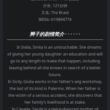
片长:
121分钟
又名:
The Braid
IMDb:
tt19894774
辫子的剧情简介
· · · · · ·
In India, Smita is an untouchable. She dreams
of giving her young daughter an education and will
go to any length to make that happen, including
leaving behind all she knows in search of a better
future.
In Sicily, Giulia works in her father’s wig workshop,
the last of its kind in Palermo. When her father is
the victim of a serious accident, she discovers that
her family’s livelihood is at stake.
In Canada, Sarah is a twice-divorced mother of