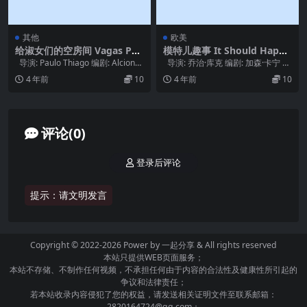
其他
欧美
给淑女们的空房间 Vagas Par
模特儿趣事 It Should Happe
a Moças de Fino Trato (199
n to You (1954)
导演: Paulo Thiago 编剧: Alcione
导演: 乔治·库克 编剧: 加森·卡宁 主
3)
Araú...
演: 朱迪·霍利德 / ...
4 年前
10
4 年前
10
评论(0)
登录后评论
提示：请文明发言
Copyright © 2022-2026 Power by
一起分享
& All rights reserved
本站只提供WEB页面服务；
本站不存储、不制作任何视频，不承担任何由于内容的合法性及健康性所引起的
争议和法律责任；
若本站收录内容侵犯了您的权益，请发送相关证明文件至联系邮箱：
2820164724@qq.com；