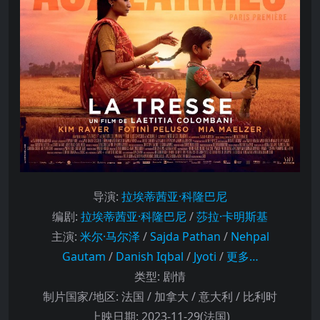
导演
:
拉埃蒂茜亚·科隆巴尼
编剧
:
拉埃蒂茜亚·科隆巴尼
/
莎拉·卡明斯基
主演
:
米尔·马尔泽
/
Sajda Pathan
/
Nehpal
Gautam
/
Danish Iqbal
/
Jyoti
/
更多…
类型:
剧情
制片国家/地区:
法国 / 加拿大 / 意大利 / 比利时
上映日期:
2023-11-29(法国)