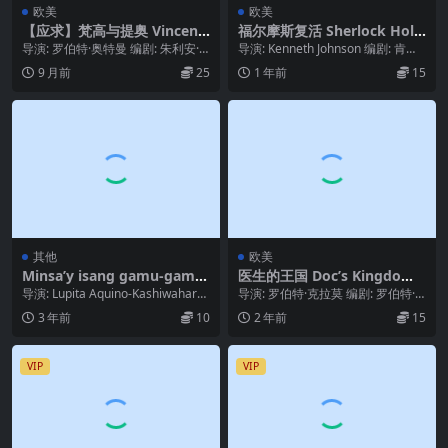
欧美
欧美
【应求】梵高与提奥 Vincent
福尔摩斯复活 Sherlock Hol
& Theo (1990)-TV CUT
mes Returns (1993)
导演: 罗伯特·奥特曼 编剧: 朱利安·
导演: Kenneth Johnson 编剧: 肯尼
米契 主演: 蒂姆·罗斯 / 保罗·瑞斯...
斯·约翰逊 主演: Anth...
9 月前
25
1 年前
15
其他
欧美
Minsa’y isang gamu-gamo
医生的王国 Doc’s Kingdom
(1976)
(1987)
导演: Lupita Aquino-Kashiwahara
导演: 罗伯特·克拉莫 编剧: 罗伯特·
编剧: Marina...
克拉莫 主演: 文森特·加洛 Vince...
3 年前
10
2 年前
15
VIP
VIP