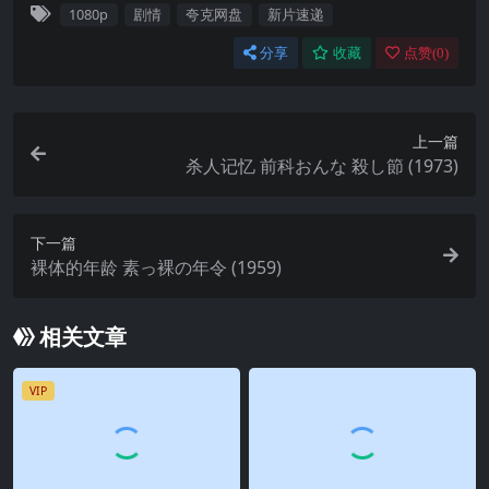
1080p
剧情
夸克网盘
新片速递
分享
收藏
点赞(
0
)
上一篇
杀人记忆 前科おんな 殺し節 (1973)
下一篇
裸体的年龄 素っ裸の年令 (1959)
相关文章
VIP