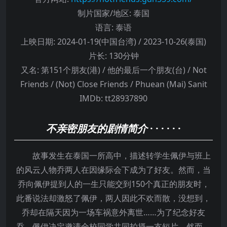
制片国家/地区:
泰国
语言:
泰语
上映日期:
2024-01-19(中国台湾) / 2023-10-26(泰国)
片长:
130分钟
又名:
第151个朋友(港) / 他的最后一个朋友(台) / Not
Friends / (Not) Close Friends / Phuean (Mai) Sanit
IMDb:
tt28937890
不亲密朋友的剧情简介
· · · · · ·
故事发生在泰国一所高中，描述转学生佩伊与班上
的风云人物乔两人在因缘际会下成为了好友。然而，当
乔向佩伊提到人的一生只能交到150个真正的朋友时，
此番说法却激怒了佩伊，两人因此不欢而散，没想到，
乔却在隔天因为一场车祸意外离世……为了纪念好友
乔，佩伊决定邀请全校同学共同拍摄一支短片，然而，