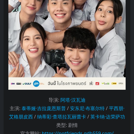
导演
:
阿塔·汉瓦迪
主演
:
泰蒂娅·吉拉庞恩斯普
/
安东尼·布塞尔特
/
平西朋·
艾格朋皮西
/
纳蒂彩·查塔拉瓦丽蕾卡
/
英卡纳·达荣萨功
类型:
剧情
官方网站:
https://notfriends.gdh559.com/