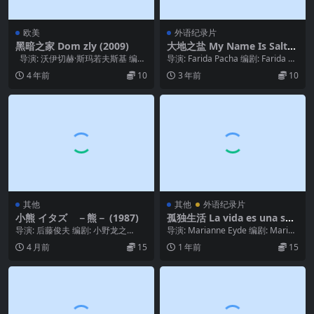
欧美
外语纪录片
黑暗之家 Dom zly (2009)
大地之盐 My Name Is Salt
(2013)
导演: 沃伊切赫·斯玛若夫斯基 编
导演: Farida Pacha 编剧: Farida Pa
剧: 卢卡兹·考斯米基 / 沃伊...
cha 类型: 纪录...
4 年前
10
3 年前
10
其他
其他
外语纪录片
小熊 イタズ －熊－ (1987)
孤独生活 La vida es una sol
a (1993)
导演: 后藤俊夫 编剧: 小野龙之
导演: Marianne Eyde 编剧: Marian
助 / 后藤俊夫 主演: 田村高广 / 樱田
ne Eyde 主演: ...
4 月前
15
1 年前
15
淳...