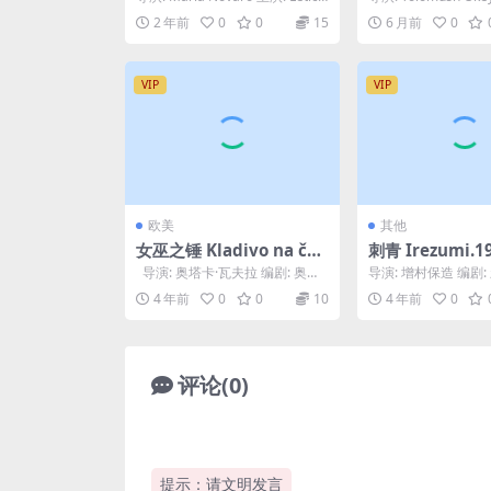
a Huijara / M...
ar Bajdzhiyev /...
2 年前
0
0
15
6 月前
0
VIP
VIP
欧美
其他
女巫之锤 Kladivo na čar
刺青 Irezumi.1
odějnice (1970)
导演: 奥塔卡·瓦夫拉 编剧: 奥塔
导演: 增村保造 编剧:
卡·瓦夫拉 / 埃斯特尔·克伦...
人 / 谷崎润一郎 主演
4 年前
0
0
10
4 年前
0
子 / 长谷川...
评论(0)
提示：请文明发言