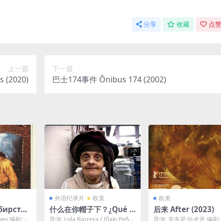
分享
收藏
点赞
上一篇
下一篇
s (2020)
巴士174事件 Ônibus 174 (2002)
外语纪录片
欧美
欧美
бирсти
什么在你帽子下？¿Qué ti
后来 After (2023)
enes debajo del sombr
yev 编剧: M
导演: Lola Barrera / Iñaki Peñafi
导演: 安东尼·拉皮亚 编剧