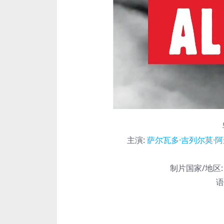
主演
:
萨尔瓦多·吉列尔莫·阿
制片国家/地区:
语