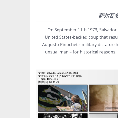
萨尔瓦
On September 11th 1973, Salvador All
United States-backed coup that result
Augusto Pinochet’s military dictatorsh
unsual man – for historical reasons, 