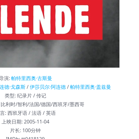
导演
:
帕特里西奥·古斯曼
连德·戈森斯
/
伊莎贝尔·阿连德
/
帕特里西奥·盖兹曼
类型:
纪录片 / 传记
比利时/智利/法国/德国/西班牙/墨西哥
言:
西班牙语 / 法语 / 英语
上映日期:
2005-11-04
片长:
100分钟