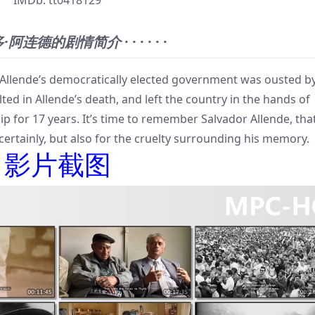
IMDb:
tt0418129
多·阿连德的剧情简介
· · · · · ·
ende’s democratically elected government was ousted by
ed in Allende’s death, and left the country in the hands of
ip for 17 years. It’s time to remember Salvador Allende, tha
certainly, but also for the cruelty surrounding his memory.
影片截图