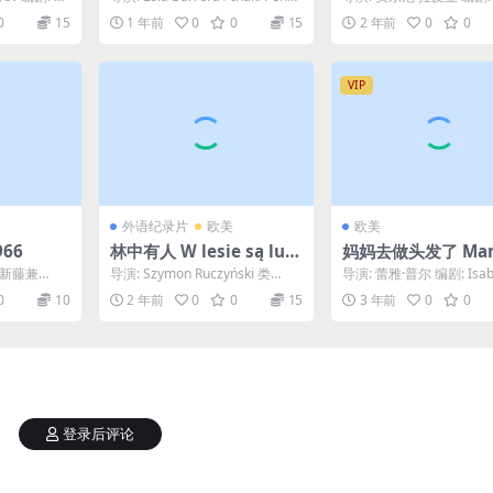
ero.2006
el 编剧: Lo...
·拉皮亚 主演: 路易丝·舍
0
15
1 年前
0
0
15
2 年前
0
0
特 / 马...
VIP
外语纪录片
欧美
欧美
966
林中有人 W lesie są lud
妈妈去做头发了 Ma
zie (2023)
est chez le coiffeu
 新藤兼
导演: Szymon Ruczyński 类
导演: 蕾雅·普尔 编剧: Isabe
08)
: 若尾文
型: 动画 / 纪录片 / 短片 制...
ébert 主演: 玛丽安·弗蒂...
0
10
2 年前
0
0
15
3 年前
0
0
登录后评论