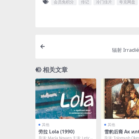
会员免积分
传记
冷门佳片
夸克网盘
辐射 Irradié
相关文章
其他
其他
劳拉 Lola (1990)
雪豹后裔 Ак ил
тукуму (1985)
导演: María Novaro 主演: Letici
导演: Tolomush Oke