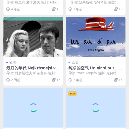
h Story (1942)
导演: 格里布·潘非洛夫 编剧: Aleksa
导演: 普莱斯顿·斯特奇斯 编剧: 普
ndr Chervinsky / ...
莱斯顿·斯特奇斯 / 恩斯特...
4 年前
15
3 年前
10
欧美
欧美
最好的年代 Nejkrásnejsí vek
纯净的空气 Un air si pur… (1
(1969)
997)
导演: 雅罗斯拉夫·帕布塞科 编剧: 雅
导演: Yves Angelo 编剧: 克努特·汉
罗斯拉夫·帕布塞科 主演: 哈娜·布赖
姆生 / Sandra Top...
2 周前
15
2 年前
15
霍...
VIP