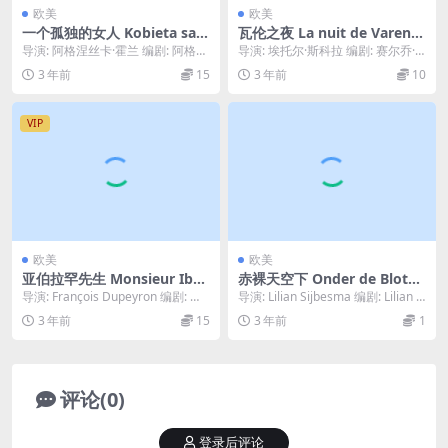
欧美
欧美
一个孤独的女人 Kobieta sam
瓦伦之夜 La nuit de Varenn
otna (1987)
es (1982)
导演: 阿格涅丝卡·霍兰 编剧: 阿格涅
导演: 埃托尔·斯科拉 编剧: 赛尔乔·
丝卡·霍兰 / 马切伊·卡尔平斯基 主
阿米德伊 / 埃托尔·斯科拉 / Cat...
3 年前
15
3 年前
10
演...
VIP
欧美
欧美
亚伯拉罕先生 Monsieur Ibra
赤裸天空下 Onder de Blote
him et les fleurs du Coran
Hemel (2023)
导演: François Dupeyron 编剧: 艾
导演: Lilian Sijbesma 编剧: Lilian Si
(2003)
力克·埃马纽埃尔·史密特 ...
jbesma ...
3 年前
15
3 年前
1
评论(0)
登录后评论