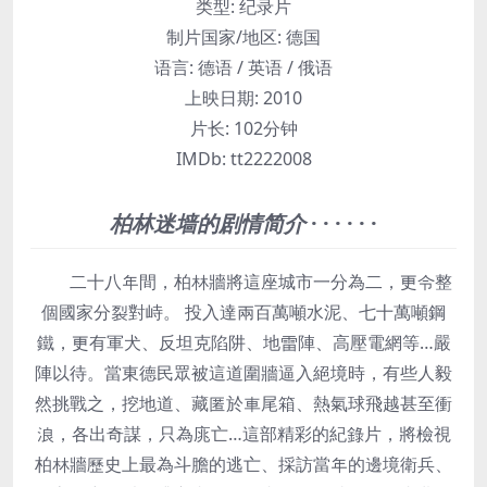
类型:
纪录片
制片国家/地区:
德国
语言:
德语 / 英语 / 俄语
上映日期:
2010
片长:
102分钟
IMDb:
tt2222008
柏林迷墙的剧情简介
· · · · · ·
二十八年間，柏林牆將這座城市一分為二，更令整
個國家分裂對峙。 投入達兩百萬噸水泥、七十萬噸鋼
鐵，更有軍犬、反坦克陷阱、地雷陣、高壓電網等…嚴
陣以待。當東德民眾被這道圍牆逼入絕境時，有些人毅
然挑戰之，挖地道、藏匿於車尾箱、熱氣球飛越甚至衝
浪，各出奇謀，只為庣亡…這部精彩的紀錄片，將檢視
柏林牆歷史上最為斗膽的逃亡、採訪當年的邊境衛兵、