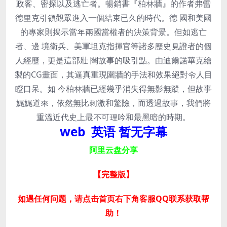
政客、密探以及逃亡者。暢銷書『柏林牆』的作者弗雷
德里克引領觀眾進入一個結束已久的時代。德 國和美國
的專家則揭示當年兩國當權者的決策背景。但如逃亡
者、邊 境衛兵、美軍坦克指揮官等諸多歷史見證者的個
人經歷，更是這部壯 闊故事的吸引點。由迪爾諾華克繪
製的CG畫面，其逼真重現圍牆的手法和效果絕對令人目
瞪口呆。如 今柏林牆已經幾乎消失得無影無蹤，但故事
娓娓道來，依然無比刺激和驚險，而透過故事，我們將
重溫近代史上最不可理吟和最黑暗的時期。
web 英语 暂无字幕
阿里云盘分享
【完整版
】
如遇任何问题，请点击首页右下角客服QQ联系获取帮
助！