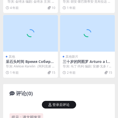
7)
导演: 金绮泳 编剧: 金绮泳 主演: 南
导演: 胡安·塞巴斯蒂安·克布拉达 编
宫远 / 全桂贤 / 尹...
剧: 胡安·塞巴斯蒂安·克布拉达 主
4 年前
10
1 年前
演: ...
其他
其他新片
采石头时间 Время Собират
三十岁的阿图罗 Arturo a los
ь Камни (2005)
treinta (2023)
导演: Aleksei Karelin（阿列克谢 卡
导演: 马丁·尚利 编剧: 安娜·戈多 / Fe
列宁） 主演: Vladim...
derico Lastra / ...
1 年前
15
2 年前
15
评论(0)
登录后评论
提示：请文明发言