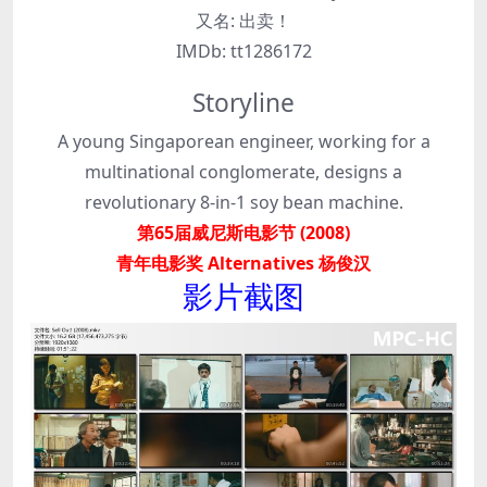
又名:
出卖！
IMDb:
tt1286172
Storyline
A young Singaporean engineer, working for a
multinational conglomerate, designs a
revolutionary 8-in-1 soy bean machine.
第65届威尼斯电影节 (2008)
青年电影奖 Alternatives 杨俊汉
影片截图