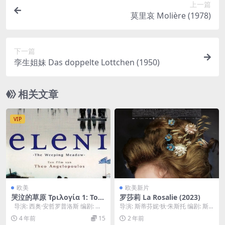
上一篇
莫里哀 Molière (1978)
下一篇
孪生姐妹 Das doppelte Lottchen (1950)
相关文章
VIP
欧美
欧美新片
哭泣的草原 Τριλογία 1: Το Λ
罗莎莉 La Rosalie (2023)
ιβάδι που δακρύζει (2004)
导演: 西奥·安哲罗普洛斯 编剧: 西
导演: 斯蒂芬妮·狄·朱斯托 编剧: 斯
奥·安哲罗普洛斯 / 托尼诺...
蒂芬妮·狄·朱斯托 / Alexandr...
4 年前
15
2 年前