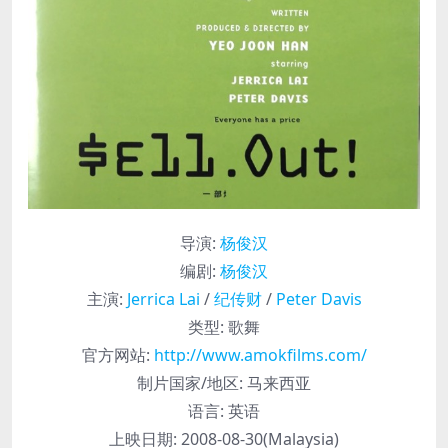
导演
:
杨俊汉
编剧
:
杨俊汉
主演
:
Jerrica Lai
/
纪传财
/
Peter Davis
类型:
歌舞
官方网站:
http://www.amokfilms.com/
制片国家/地区:
马来西亚
语言:
英语
上映日期:
2008-08-30(Malaysia)