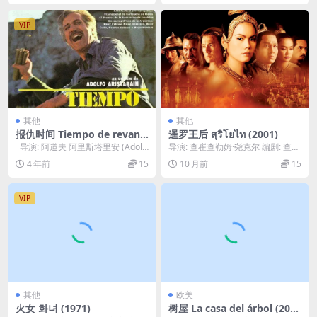
VIP
其他
其他
报仇时间 Tiempo de revanc
暹罗王后 สุริโยไท (2001)
ha (1981)
导演: 阿道夫 阿里斯塔里安 (Adolf
导演: 查崔查勒姆·尧克尔 编剧: 查崔
o Aristarain...
查勒姆·尧克尔 / Sunait Chu...
4 年前
15
10 月前
15
VIP
其他
欧美
火女 화녀 (1971)
树屋 La casa del árbol (201