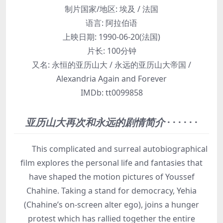
制片国家/地区:
埃及 / 法国
语言:
阿拉伯语
上映日期:
1990-06-20(法国)
片长:
100分钟
又名:
永恒的亚历山大 / 永远的亚历山大帝国 /
Alexandria Again and Forever
IMDb:
tt0099858
亚历山大再次和永远的剧情简介
· · · · · ·
This complicated and surreal autobiographical
film explores the personal life and fantasies that
have shaped the motion pictures of Youssef
Chahine. Taking a stand for democracy, Yehia
(Chahine’s on-screen alter ego), joins a hunger
protest which has rallied together the entire