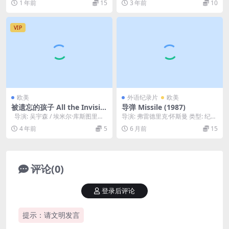
1 年前
15
3 年前
10
加...
VIP
欧美
外语纪录片
欧美
被遗忘的孩子 All the Invisibl
导弹 Missile (1987)
e Children (2005)
导演: 吴宇森 / 埃米尔·库斯图里
导演: 弗雷德里克·怀斯曼 类型: 纪录
卡 / 斯派克·李 / Kát...
片 制片国家/地区: 美国 语言: 英语...
4 年前
5
6 月前
15
评论(0)
登录后评论
提示：请文明发言