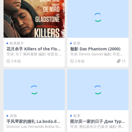
欧美新片
欧美
花月杀手 Killers of the Flow
魅影 Das Phantom (2000)
er Moon (2023)
导演: 马丁·斯科塞斯 编剧: 埃里克·
导演: Dennis Gansel 编剧: 丹尼斯·
罗思 / 马丁·斯科塞斯 主演: 莱昂纳...
甘塞尔 / Wolfgang...
3 年前
2 年前
15
其他
欧美
手风琴家的婚礼 La.boda.del.
图尔宾一家的日子 Дни Турб
acordeonista.1986
иных (1976)
Director Luis Fernando Bottia Sta
导演: 弗拉基米尔·巴索夫 编剧: 弗拉
rs Oran...
基米尔·巴索夫 / 米哈伊尔·A·布尔