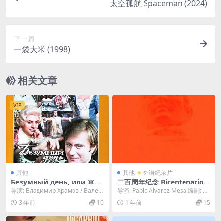
太空孤航 Spaceman (2024)
下一篇
一袋大米 (1998)
相关文章
VIP
其他
其他
外语纪录片
Безумный день, или Жен
二百周年纪念 Bicentenario
итьба Фигаро (1974)
(2024)
导演: Владимир Храмов / Вален
导演: Pablo Alvarez Mesa 编剧: Pa
тин Плучек 编剧...
blo Alvarez...
3 年前
10
1 年前
15