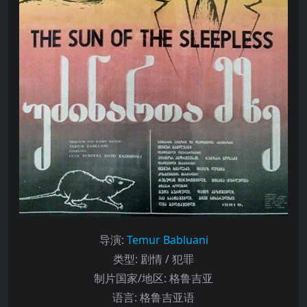
导演
:
Temur Babluani
类型:
剧情 / 犯罪
制片国家/地区:
格鲁吉亚
语言:
格鲁吉亚语