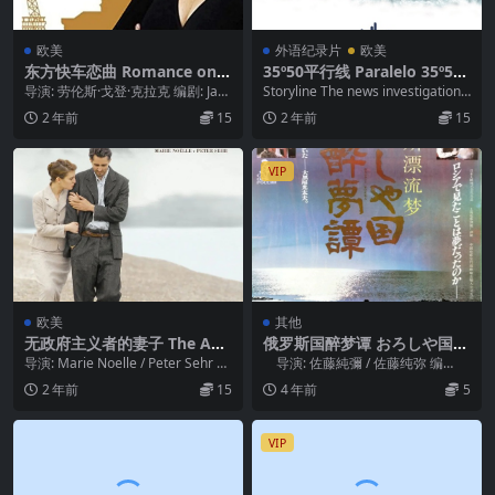
欧美
外语纪录片
欧美
东方快车恋曲 Romance on t
35º50平行线 Paralelo 35º50.
he Orient Express (1985)
2021
导演: 劳伦斯·戈登·克拉克 编剧: Jan
Storyline The news investigation r
Worthington 主演: 切...
eveale...
2 年前
15
2 年前
15
VIP
欧美
其他
无政府主义者的妻子 The Ana
俄罗斯国醉梦谭 おろしや国酔
rchist’s Wife (2009)
夢譚 (1992)
导演: Marie Noelle / Peter Sehr 编
导演: 佐藤純彌 / 佐藤纯弥 编
剧: Marie ...
剧: 神波史男 /...
2 年前
15
4 年前
5
VIP