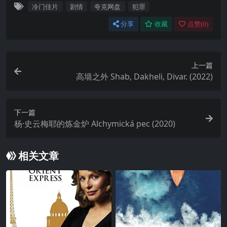
冷门佳片
剧情
夸克网盘
犯罪
分享
收藏
点赞(
0
)
上一篇
高墙之外 Shab, Dakheli, Divar. (2022)
下一篇
杨·史云梅耶的炼金炉 Alchymická pec (2020)
相关文章