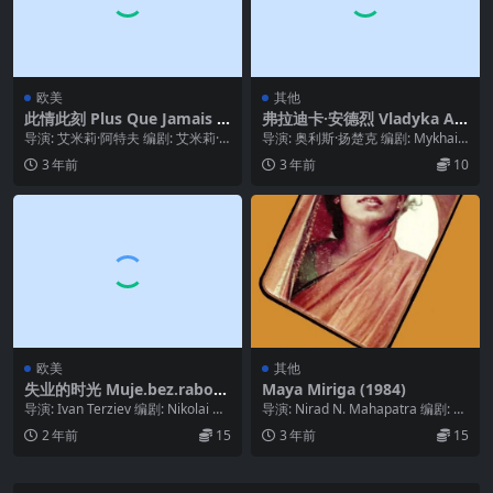
欧美
其他
此情此刻 Plus Que Jamais (2
弗拉迪卡·安德烈 Vladyka An
022)
drey (2008)
导演: 艾米莉·阿特夫 编剧: 艾米莉·
导演: 奥利斯·扬楚克 编剧: Mykhailo
阿特夫 / 拉斯·胡布里希 主演: 薇姬...
Shayevych / 奥利斯...
3 年前
3 年前
10
欧美
其他
失业的时光 Muje.bez.rabot
Maya Miriga (1984)
a.(1973)
导演: Ivan Terziev 编剧: Nikolai Ni
导演: Nirad N. Mahapatra 编剧: Ni
kiforov 类...
rad N. Maha...
2 年前
15
3 年前
15