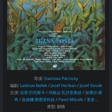
导演
:
Stanislav Párnicky
编剧
:
Ladislav Ballek
/
Jozef Heriban
/
Jozef Slovák
主演
:
吉里·巴托斯卡
/
玛格达·瓦沙里奥娃
/
加博尔·康
奇
/
兹德娜·斯图登科娃
/
Pavol Mikulík
/
更多…
类型:
剧情