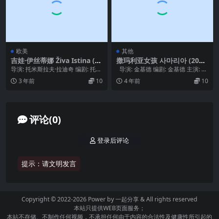
欧美
其他
吉娃·伊丝蒂娜 Živa Istina (19
撒玛利亚女孩 사마리아 (200
72)
4)
导演: 托米斯拉夫·拉迪奇 编剧: 托米
导演: 金基德 编剧: 金基德 主演: 韩
斯拉夫·拉迪奇 类型: 传记 制片国
业云 / 郭智敏 / 李...
3 年前
10
4 年前
10
家/...
评论(0)
登录后评论
提示：请文明发言
Copyright © 2022-2026 Power by
一起分享
& All rights reserved
本站只提供WEB页面服务；
本站不存储、不制作任何视频，不承担任何由于内容的合法性及健康性所引起的