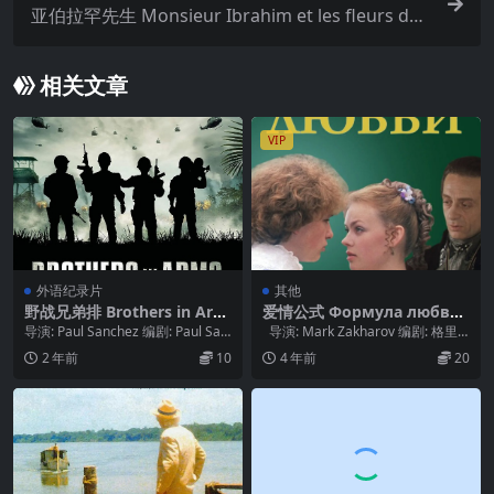
亚伯拉罕先生 Monsieur Ibrahim et les fleurs du
Coran (2003)
相关文章
VIP
外语纪录片
其他
野战兄弟排 Brothers in Arm
爱情公式 Формула любви
s (2018)
(1984)
导演: Paul Sanchez 编剧: Paul San
导演: Mark Zakharov 编剧: 格里
chez 主演: 汤姆...
高利·果林 / 阿...
2 年前
10
4 年前
20