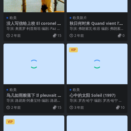
欧美
欧美新片
没人写信给上校 El coronel n
秋日何时来 Quand vient l’au
o tiene quien le escriba (19
tomne (2024)
导演: 奥图罗·利普斯坦 编剧: Paz Ali
导演: 弗朗索瓦·欧容 编剧: 弗朗索瓦
99)
cia Garciadiego ...
·欧容 / 菲利普·皮亚佐 主演: 海伦...
2 年前
15
2 年前
0
VIP
欧美
欧美
鸟儿如雨般落下 Il pleuvait d
心中的太阳 Soleil (1997)
es oiseaux (2019)
导演: 路易斯·阿桑宝特 编剧: 路易斯
导演: 罗杰·哈宁 编剧: 罗杰·哈宁 主
·阿桑宝特 / Jocelyne Sau...
演: 索菲娅·罗兰 / 菲利普·努瓦雷...
2 年前
15
3 年前
10
VIP