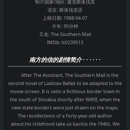
制片国家/地区:
捷克斯洛伐克
语言:
斯洛伐克语
上映日期:
1988-04-07
片长:
95分钟
又名:
The Southern Mail
IMDb:
tt0239513
南方的信的剧情简介
· · · · · ·
After The Assistant, The Southern Mail is the
second novel of Ladislav Ballek to be adapted to the
movie screen. It is setin a fictitious border town in
the south of Slovakia shortly after WWII, when the
new state borders were just drawn on the maps.
The recollections of a forty-year-old author
about.his childhood take us backto the 1940s. We