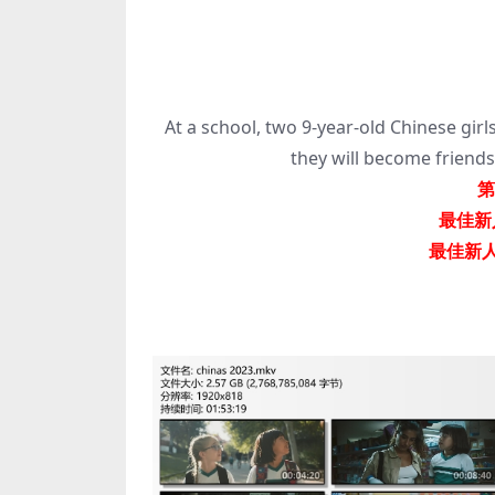
At a school, two 9-year-old Chinese gir
they will become friends
第
最佳新人
最佳新人女演