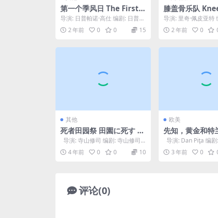
第一个季风日 The First
膝盖骨乐队 Kneec
Monsoon Day (2002)
24
导演: 日普帕诺·高仕 编剧: 日普帕
导演: 里奇·佩皮亚特 
诺·高仕 主演: 阿帕纳·珊 / 米特胡
佩皮亚特 / 莫格莱·巴普
2 年前
0
0
15
2 年前
0
恩...
拉 ...
其他
欧美
死者田园祭 田園に死す (1
先知，黄金和特
974)
亚人 Profetul, a
导演: 寺山修司 编剧: 寺山修司
导演: Dan Piţa 编
ardelenii (1978
主演: 菅贯太郎 / 高野浩幸...
波维奇 主演: 伊拉里..
4 年前
0
0
10
3 年前
0
评论(0)