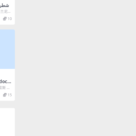
斯兰尼
尼...
10
docu
ción
雷斯 编
斯 类
15