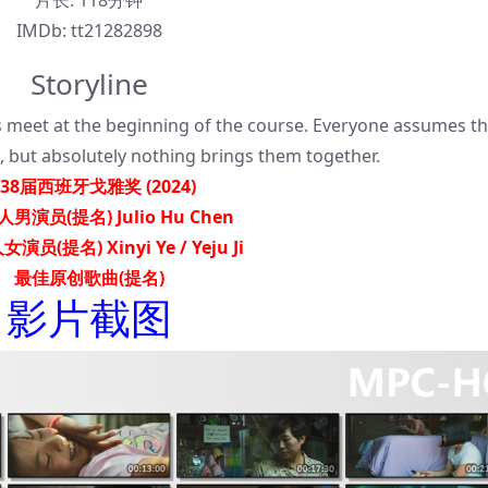
片长:
118分钟
IMDb:
tt21282898
Storyline
ls meet at the beginning of the course. Everyone assumes th
, but absolutely nothing brings them together.
38届西班牙戈雅奖 (2024)
男演员(提名) Julio Hu Chen
员(提名) Xinyi Ye / Yeju Ji
最佳原创歌曲(提名)
影片截图