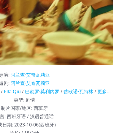
导演
:
阿兰查·艾奇瓦莉亚
编剧
:
阿兰查·艾奇瓦莉亚
/
Ella Qiu
/
巴勃罗·莫利内罗
/
蕾欧诺·瓦特林
/
更多…
类型:
剧情
制片国家/地区:
西班牙
言:
西班牙语 / 汉语普通话
映日期:
2023-10-06(西班牙)