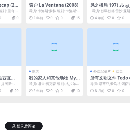
ap (20
窗户 La Ventana (2008)
风之棋局 شطرنج باد (197
6)
编剧: 里奇·
导演: 卡洛斯·索林 编剧: 卡洛斯·
导演: 默罕默德·雷沙·亚
 / 莫·查
索林 主演: 安东尼·奥雷塔 / Mar
编剧: 默罕默德·雷沙·亚斯兰
0
0
2 年前
0
0
15
4 年前
0
0
í...
欧美
外语纪录片
欧美
兰西瓦尼
我的家人和其他动物 My F
所有文明文件 Todo 
urul și
amily and Other Anim
mento de civiliza
剧: 提图斯·波
导演: 谢雷·福克森 编剧: 杰拉尔德
导演: 塔蒂亚娜·马祖·冈萨
)
als (2005)
(2024)
.
·杜瑞尔 / 西蒙·尼耶 主演: Euge...
剧: 塔蒂亚娜·马祖·冈萨雷
0
20
2 年前
0
0
10
8 月前
0
0
型: 纪录...
登录后评论