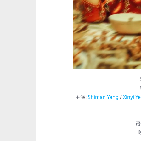
主演
:
Shiman Yang
/
Xinyi Ye
语
上