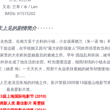
又名:
兰草 / 伞 / Lan
IMDb:
tt1515202
天上见的剧情简介
· · · · · ·
去热度。在南方某个古朴的小镇，小女孩蒋晓兰（朱一诺 饰）
下放边疆，在学校她又因与“最大的阶级敌人”同姓而倍受欺负和
家里的大衣柜则是她最后的避难之所。早年 因战乱和疾病，姥
的外孙女成了他生活的全部。时光缓缓流逝，细雨绵绵的小镇永
兰（姚君 饰）一天天长大，而那个永远牵挂着她的姥爷却慢慢地
去……
艺老演员朱旭的封镜之作。影片荣获2009第14届釜山电影节
最喜爱影片奖。
3届上海国际电影节 (2010)
洲新人奖 最佳影片 蒋雯丽