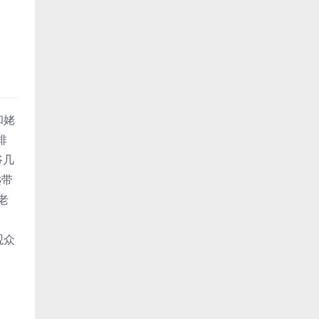
和姥
排
爷几
远带
老
观众