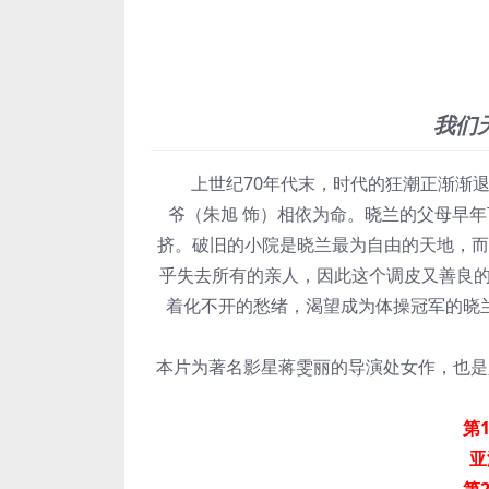
我们
上世纪70年代末，时代的狂潮正渐渐退
爷（朱旭 饰）相依为命。晓兰的父母早年
挤。破旧的小院是晓兰最为自由的天地，而
乎失去所有的亲人，因此这个调皮又善良
着化不开的愁绪，渴望成为体操冠军的晓
本片为著名影星蒋雯丽的导演处女作，也是人
第1
亚