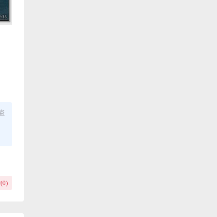
盗
(
0
)