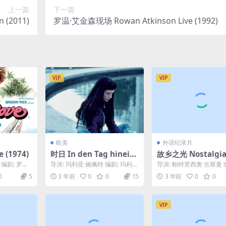
上一篇
下一篇
 (2011)
罗温·艾金森现场 Rowan Atkinson Live (1992)
VIP
VIP
欧美
外语纪录片
 (1974)
时日 In den Tag hinein
故乡之光 Nostalgia 
(2001)
a luz (2010)
编剧: 罗宾·
导演: 玛利亚·施佩特 编剧: 玛利亚
导演: 帕特里西奥·古斯曼 
...
·施佩特 主演: 莎宾·蒂莫提欧 / H
特里西奥·古斯曼 主演: Gas
0
5
3 年前
0
0
15
3 年前
0
0
i...
G...
VIP