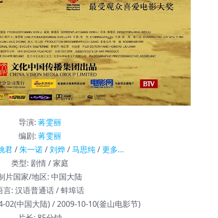
导演
:
蒋雯丽
编剧
:
蒋雯丽
姚君
/
朱一诺
/
刘烨
/
马思纯
/
更多…
类型:
剧情 / 家庭
制片国家/地区:
中国大陆
语言:
汉语普通话 / 蚌埠话
04-02(中国大陆) / 2009-10-10(釜山电影节)
片长:
85分钟