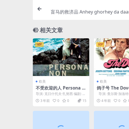
盲马的救济品 Anhey ghorhey da daan
相关文章
VIP
VIP
欧美
欧美
不受欢迎的人 Persona n
鸽子号 The Dove
on grata (2005)
导演: 克日什托夫·扎努西 编剧: 克
导演: 查尔斯·加洛特 
日什托夫·扎努西 主演: 比涅尤·扎
李·格雷厄姆 / 彼得·毕格
3 年前
0
0
15
4 年前
0
塔西奇...