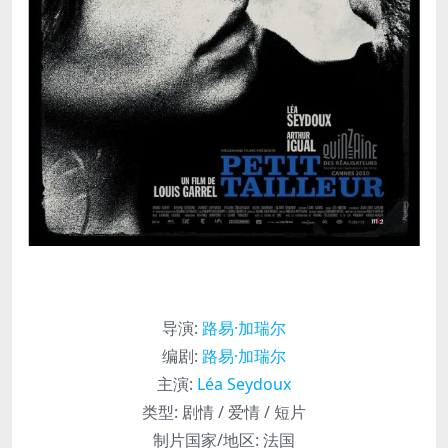
导演
:
路易·加瑞尔
编剧
:
路易·加瑞尔
主演
:
Léa Seydoux
类型:
剧情 / 爱情 / 短片
制片国家/地区:
法国