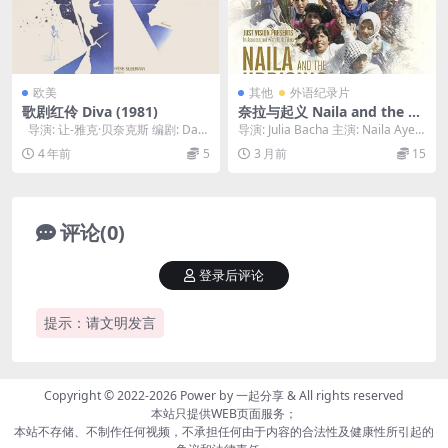
欧美
其他
外语纪录片
歌剧红伶 Diva (1981)
奈拉与起义 Naila and the U
prising (2017)
导演: 让-雅克·贝奈克斯 编剧: Dani
导演: Julia Bacha 主演: Naila Ayes
el Odier / ...
h / Zahira...
4 年前
5
3 月前
15
评论(0)
登录后评论
提示：请文明发言
Copyright © 2022-2026 Power by
一起分享
& All rights reserved
本站只提供WEB页面服务；
本站不存储、不制作任何视频，不承担任何由于内容的合法性及健康性所引起的