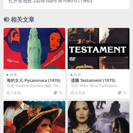
扎齐坐地铁 Zazie dans le métro (1960)
相关文章
欧美
欧美
海的女儿 Русалочка (1976)
遗嘱 Testament (1975)
导演: Vladimir Bychkov 编剧: Vladi
导演: Milos ‘Misa’ Radivojevic...
mir Vitkov...
3 年前
10
4 月前
15