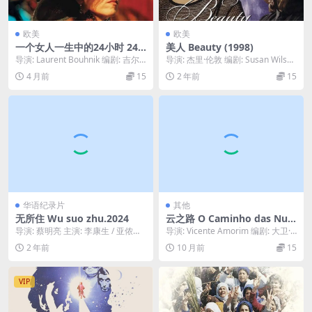
欧美
欧美
一个女人一生中的24小时 24
美人 Beauty (1998)
heures de la vie d’une fem
导演: Laurent Bouhnik 编剧: 吉尔·
导演: 杰里·伦敦 编剧: Susan Wilson
me (2002)
托兰 / 劳伦特·博尼克 ...
(novel) / Sel...
4 月前
15
2 年前
15
华语纪录片
其他
无所住 Wu suo zhu.2024
云之路 O Caminho das Nuv
ens (2003)
导演: 蔡明亮 主演: 李康生 / 亚侬弘
导演: Vicente Amorim 编剧: 大卫·
尚希 类型: 纪录片 制片国家/地区:...
弗兰克·门德斯 主演: Wa...
2 年前
10 月前
15
VIP