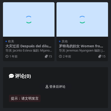
欧美
其他
大灾过后 Después del diluvi
罗特岛的妇女 Women from
o (1968)
Rote Island (2023)
导演: Jacinto Esteva 编剧: Mijanou
导演: Jeremias Nyangoen 编剧: Jer
Bardot / ...
emias Nyang...
1 年前
15
2 年前
15
评论(0)
登录后评论
提示：请文明发言