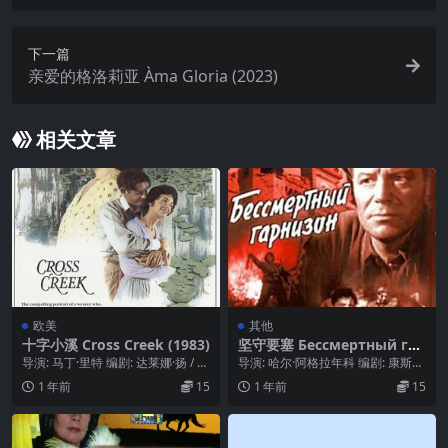
22)
下一篇
亲爱的格洛莉亚 Àma Gloria (2023)
相关文章
欧美
其他
十字小溪 Cross Creek (1983)
坚守要塞 Бессмертный гар
низон (1956)
导演: 马丁·里特 编剧: 达莱娜·扬 / 玛
导演: 哈尔·阿格拉年科 编剧: 康斯坦
乔丽·金南·罗林斯 主演: 玛丽·...
丁·西蒙诺夫 主演: 瓦西里·马卡罗
1 年前
15
1 年前
15
夫 ...