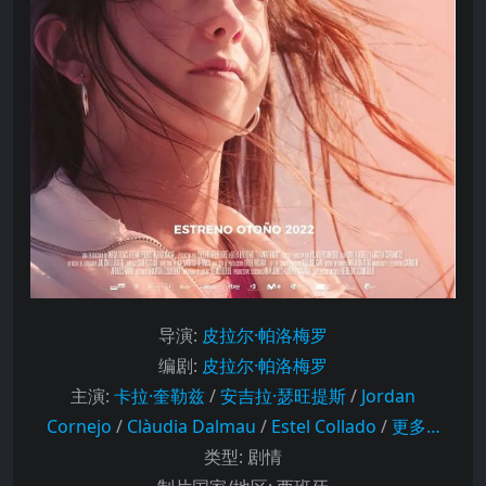
导演
:
皮拉尔·帕洛梅罗
编剧
:
皮拉尔·帕洛梅罗
主演
:
卡拉·奎勒兹
/
安吉拉·瑟旺提斯
/
Jordan
Cornejo
/
Clàudia Dalmau
/
Estel Collado
/
更多…
类型:
剧情