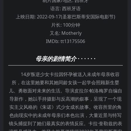
制片国家/地区:
西班牙
语言:
西班牙语
上映日期:
2022-09-17(圣塞巴斯蒂安国际电影节)
片长:
100分钟
又名:
Motherly
IMDb:
tt13175506
母亲的剧情简介
· · · · · ·
14岁叛逆少女卡拉因怀孕被送入未成年母亲收容
所，在这里她要和其她同龄女孩一起学会照顾新生婴
儿、勇敢面对未来的生活。导演皮拉尔·帕洛梅罗自编自
导新作，她以手持摄影与反高潮的叙事，呈现了一个现
实主义风格的《朱诺》式少女成长故事。收容所里的角
色由现实中的未成年母亲们本色出演，大量近景与特写
镜头捕捉到了她们最真实的表情反应。卡拉·奎勒兹的表