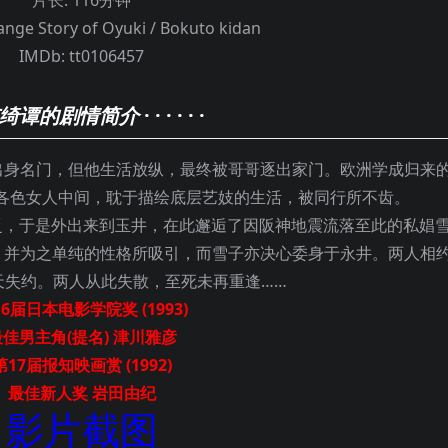
片长:
116分钟
ange Story of Oyuki / Bokuto kidan
IMDb:
tt0106457
绮谭的剧情简介
· · · · · ·
身名门，但他生活放纵，最终被哥哥逐出家门。欧洲学成归来
各色女人中间，耽于描绘底层艺妓的生活，被同行所不齿。
乏，于是外出来到玉井，在此邂逅了因阪神地震流落至此的私娼
，并为之单纯的性格所吸引，而雪子亦决心委身于永井。两人相
天失约。两人从此失散，至死未再重逢……
6届日本电影学院奖 (1993)
最佳男主角(提名) 津川雅彦
第17届报知映画赏 (1992)
最佳新人奖 岩田由纪
影片截图