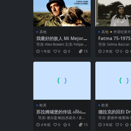
其他
其他
外语纪录片
我最好的敌人 Mi Mejor E
Fatma 75-1975
nemigo (2006)
导演: Alex Bowen 主演: Felipe B
导演: Selma Bacca
raun / Miguel...
片 制片国家/地区: 突尼
1 年前
0
0
15
2 年前
0
欧美
欧美
苏拉姆城堡的传说 ამბავი
德拉克的回归 Drak
სურამის ციხისა (1985)
acia (1968)
导演: 谢尔盖·帕拉杰诺夫 / 多多·
导演: 爱德华·格莱纳 编
阿巴希泽 编剧: Danie...
slav Chrobak / 爱德华
4 年前
0
0
15
3 年前
0