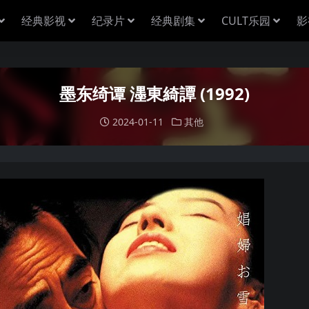
经典影视
纪录片
经典剧集
CULT乐园
影
墨东绮谭 濹東綺譚 (1992)
2024-01-11
其他