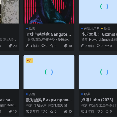
欧美
外语纪录片
欧美
歹徒与慈善家 Gangsterz
小玩意儿！ Gizmo! (
y i filantropi (1963)
7)
r 类型: 纪录
导演: 耶尔齐·霍夫曼 / 爱德华·斯
导演: Howard Smith 编剧:
斯 又名...
科泽夫斯基 编剧: 博赫丹·...
een Cox / Nich...
0
20
3 年前
0
0
10
3 年前
0
0
VIP
其他
欧美
 sa vr
敌对旋风 Вихри вражд
卢博 Lubo (2023)
ебные (1953)
剧: Dobro
导演: 米哈伊尔·卡拉托佐夫 编
导演: 乔治奥·迪里蒂 编剧: 
·...
剧: Nikolai Pogodin 主演: M...
Cavatore / 乔治奥·迪里蒂.
0
10
3 年前
0
0
15
2 年前
0
0