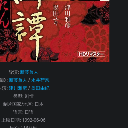
导演
:
新藤兼人
编剧
:
新藤兼人
/
永井荷风
主演
:
津川雅彦
/
墨田由纪
类型:
剧情
制片国家/地区:
日本
语言:
日语
上映日期:
1992-06-06