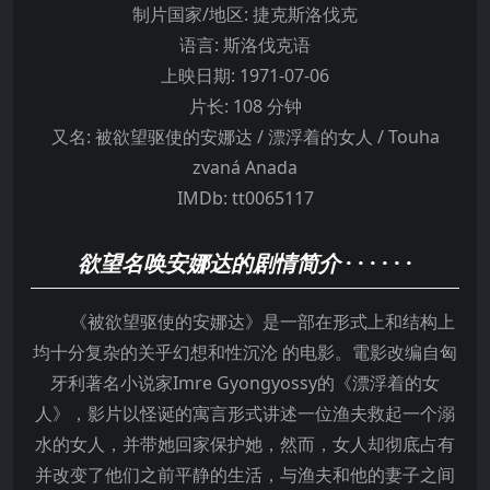
制片国家/地区:
捷克斯洛伐克
语言:
斯洛伐克语
上映日期:
1971-07-06
片长:
108 分钟
又名:
被欲望驱使的安娜达 / 漂浮着的女人 / Touha
zvaná Anada
IMDb:
tt0065117
欲望名唤安娜达的剧情简介
· · · · · ·
《被欲望驱使的安娜达》是一部在形式上和结构上
均十分复杂的关乎幻想和性沉沦 的电影。電影改编自匈
牙利著名小说家Imre Gyongyossy的《漂浮着的女
人》，影片以怪诞的寓言形式讲述一位渔夫救起一个溺
水的女人，并带她回家保护她，然而，女人却彻底占有
并改变了他们之前平静的生活，与渔夫和他的妻子之间