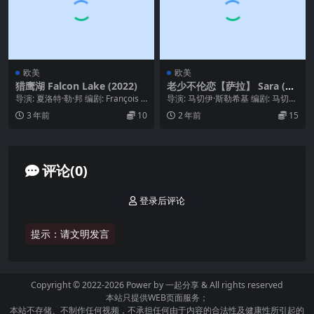
欧美
欧美
猎鹰湖 Falcon Lake (2022)
老少不伦恋【萨拉】 Sara (19
97)
导演: 夏洛特·勒·邦 编剧: François C
导演: 马切伊·斯勒希基 编剧: 马切伊
hoquet / 巴斯蒂安·...
·斯勒希基 主演: 博古斯瓦夫·林达 /...
3 年前
10
2 年前
15
评论(0)
登录后评论
提示：请文明发言
Copyright © 2022-2026 Power by
一起分享
& All rights reserved
本站只提供WEB页面服务；
本站不存储、不制作任何视频，不承担任何由于内容的合法性及健康性所引起的