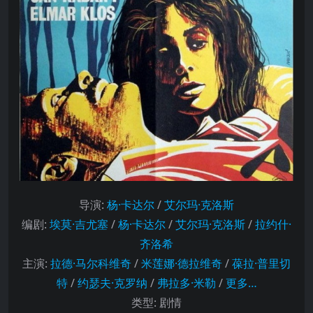
导演
:
杨·卡达尔
/
艾尔玛·克洛斯
编剧
:
埃莫·吉尤塞
/
杨·卡达尔
/
艾尔玛·克洛斯
/
拉约什·
齐洛希
主演
:
拉德·马尔科维奇
/
米莲娜·德拉维奇
/
葆拉·普里切
特
/
约瑟夫·克罗纳
/
弗拉多·米勒
/
更多…
类型:
剧情