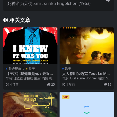
死神名为天使 Smrt si ríká Engelchen (1963)
相关文章
外语纪录片
欧美
欧美
【应求】我知道是你：走近约
人人都叫我迈克 Tout Le Mon
翰·凯泽尔 I Knew It Was Yo
de M’appelle Mike (2023)
导演: 理查德·谢帕德 主演: 约翰·凯
导演: Guillaume Bonnier 编剧: Gui
u: Rediscovering John Caza
泽尔 / 史蒂夫·布西密 / 山姆·洛克...
llaume Bonn...
4 月前
25
1 年前
15
le (2009)
VIP