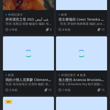
外语纪录片
欧美
所有谎言之母 كذب أبيض (202
逆女泰瑞丝 Czesc Tereska (2
3)
001)
导演: 埃斯迈·埃勒·穆迪尔 编剧: 埃
导演: 罗伯特·格林斯基 编剧: Jacek
斯迈·埃勒·穆迪尔 主演: 埃斯迈·埃
Wyszomirsk...
2 年前
0
4 年前
15
勒...
欧美
外语纪录片
欧美
我的小情人克莱蒙 Clément
焦土橙光 Arancia Bruciata
(2002)
(2024)
导演: 埃马纽埃尔·贝克特 编剧: 埃马
导演: Clémentine Roy 制片国家/地
纽埃尔·贝克特 主演: Olivier ...
区: 法国 / 德国 上映日期...
2 年前
15
1 年前
15
VIP