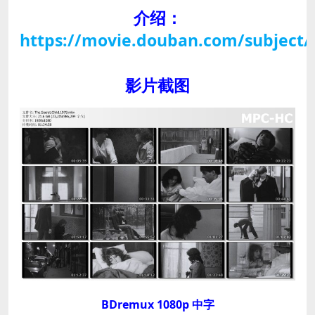
介绍：
https://movie.douban.com/subject/
影片截图
BDremux 1080p 中字