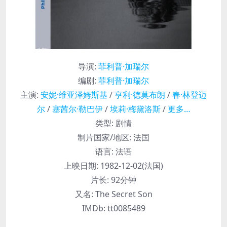
导演
:
菲利普·加瑞尔
编剧
:
菲利普·加瑞尔
主演
:
安妮·维亚泽姆斯基
/
亨利·德莫布朗
/
春·林登迈
尔
/
塞茜尔·勒巴伊
/
埃莉·梅黛洛斯
/
更多…
类型:
剧情
制片国家/地区:
法国
语言:
法语
上映日期:
1982-12-02(法国)
片长:
92分钟
又名:
The Secret Son
IMDb:
tt0085489