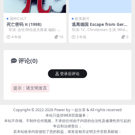
国外CULT
欧美新片
死亡密码 π (1998)
逃离德国 Escape from Germ
any 2024
导演: 达伦·阿伦诺夫斯基 编剧: 达
导演: T.C. Christensen 主演: Whitn
伦·阿伦诺夫斯基 / 肖恩·...
ey Palmer ...
4 年前
10
2 年前
0
评论(0)
登录后评论
提示：请文明发言
Copyright © 2022-2026 Power by
一起分享
& All rights reserved
本站只提供WEB页面服务；
本站不存储、不制作任何视频，不承担任何由于内容的合法性及健康性所引起的
争议和法律责任；
若本站收录内容侵犯了您的权益，请发送相关证明文件至联系邮箱：