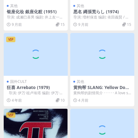
其他
其他
银座化妆 銀座化粧 (1951)
悪名 縄張荒らし (1974)
导演: 成濑巳喜男 编剧: 井上友一
导演: 増村保造 编剧: 依田義賢 / 今
郎 / 岸松雄 主演: 田中绢代 / 花井
東光 主演: 勝新太郎 / 中村鴈治郎...
9 月前
15
9 月前
15
兰...
VIP
国外CULT
其他
狂喜 Arrebato (1979)
黄狗帮 SLANG: Yellow Dog
Pack 1999
导演: 伊万·祖卢埃塔 编剧: 伊万·祖
黄狗帮的剧情简介 · · · · · · A love st
卢埃塔 主演: 欧塞维奥·...
ory full o...
4 年前
10
4 月前
VIP