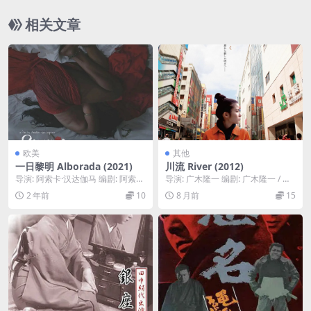
相关文章
欧美
其他
一日黎明 Alborada (2021)
川流 River (2012)
导演: 阿索卡·汉达伽马 编剧: 阿索卡
导演: 广木隆一 编剧: 广木隆一 / 吉
·汉达伽马 主演: Luis j Rom...
川菜美 主演: 莲佛美沙子 / 中村麻...
2 年前
10
8 月前
15