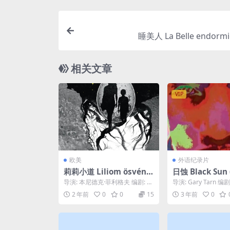
睡美人 La Belle endormie
相关文章
VIP
欧美
外语纪录片
莉莉小道 Liliom ösvény
日蚀 Black Sun 
(2016)
导演: 本尼德克·菲利格夫 编剧: 本
导演: Gary Tarn 编剧:
尼德克·菲利格夫 主演: Angéla
e Montalembert...
2 年前
0
0
15
3 年前
0
S...