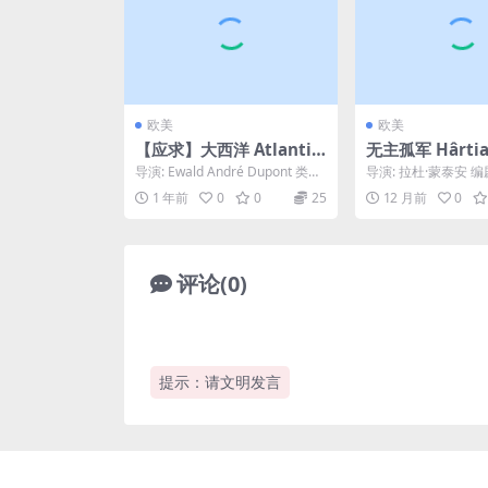
欧美
欧美
【应求】大西洋 Atlantic
无主孤军 Hârtia v
(1929)
bastră (2006)
导演: Ewald André Dupont 类
导演: 拉杜·蒙泰安 编
型: 剧情 / 历史 制片国家/...
罗·巴丘 / 拉杜·蒙泰安
1 年前
0
0
25
12 月前
0
勒...
评论(0)
提示：请文明发言