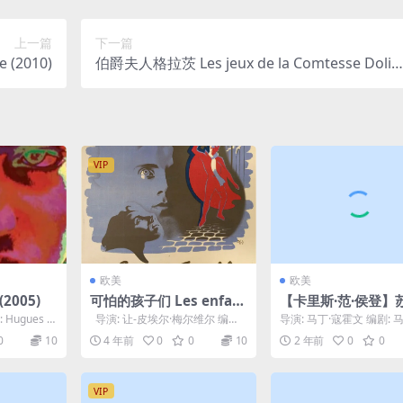
上一篇
下一篇
 (2010)
伯爵夫人格拉茨 Les jeux de la Comtesse Dolin
gen de Gratz (1980)
VIP
欧美
欧美
(2005)
可怕的孩子们 Les enfant
【卡里斯·范·侯登】苏
s terribles (1950)
uzy Q (1999)
 Hugues d
导演: 让-皮埃尔·梅尔维尔 编
导演: 马丁·寇霍文 编剧: 
剧: 让-皮埃尔·梅尔维尔 / 让...
霍文 / Frouke Fokkema 主.
0
10
4 年前
0
0
10
2 年前
0
0
VIP