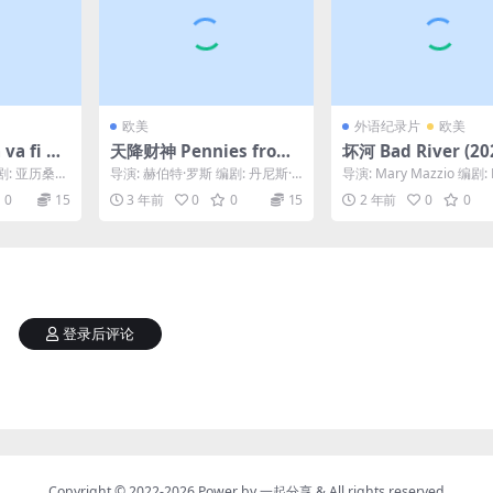
欧美
外语纪录片
欧美
a fi al
天降财神 Pennies from
坏河 Bad River (20
Heaven (1981)
剧: 亚历桑德
导演: 赫伯特·罗斯 编剧: 丹尼斯·
导演: Mary Mazzio 编剧: 
 / 勒兹万·
波特 主演: 史蒂夫·马丁 / 伯纳黛
Mazzio 主演: 爱德华·...
0
15
3 年前
0
0
15
2 年前
0
0
特·...
登录后评论
Copyright © 2022-2026 Power by
一起分享
& All rights reserved