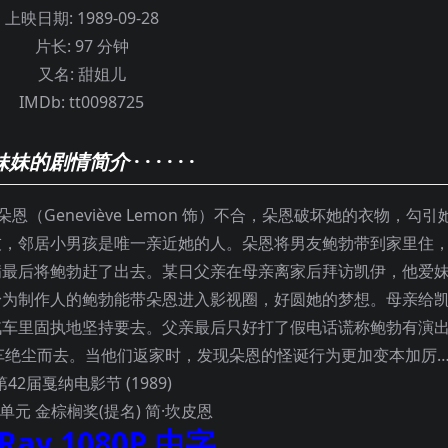
上映日期:
1989-09-28
片长:
97 分钟
又名:
甜姐儿
IMDb:
tt0098725
妹妹的剧情简介
· · · · · ·
朵恩（Geneviève Lemon 饰）不合，朵恩破坏她的衣物，勾引
友，邻居小男孩是唯一亲近她的人。朵恩将男友鲍勃带到家里住
满最后将鲍勃赶了出去。某日父亲在母亲离家后拜访凯伊，他爱
身为制作人的鲍勃能带朵恩进入影视圈，好圆她的梦想。母亲给
汽车里固执地坚持要去。父亲最后只好打了假电话谎称鲍勃有演
车绝尘而去。当他们返家时，发现朵恩的怪诞行为更加变本加厉…
第42届戛纳电影节 (1989)
单元 金棕榈奖(提名) 简·坎皮恩
uRay 1080P 中字