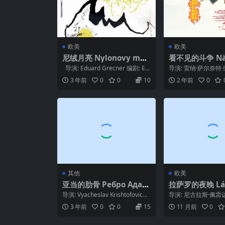
欧美
欧美
尼绒月亮 Nylonovy mes
看不见的斗争 Nä
iac (1966)
u võitlus (2023
导演: Eduard Grecner 编剧: Ed
导演: 雷纳·萨尔奈特 
uard Gre...
萨尔奈特 主演: Ursel Til
3 年前
0
0
10
2 年前
0
其他
欧美
亚当的肋骨 Ребро Адам
拉萨罗的夜晚 Láz
а (1990)
noche (2024)
导演: Vyacheslav Krishtofovich
导演: 尼古拉斯·佩雷达
编剧: Vladimi...
拉斯·佩雷达 主演: Lázar
3 年前
0
0
15
11 月前
0