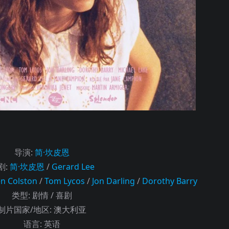
导演
:
简·坎皮恩
剧
:
简·坎皮恩
/
Gerard Lee
n Colston
/
Tom Lycos
/
Jon Darling
/
Dorothy Barry
类型:
剧情 / 喜剧
制片国家/地区:
澳大利亚
语言:
英语