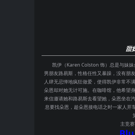
甜
凯伊（Karen Colston 饰）总是与妹妹
男朋友路易斯，性格任性又暴躁，没有朋
人肆无忌惮地疯狂做爱，使得凯伊非常不
朵恩却对她无计可施。在咖啡馆，他希望
来信邀请她和路易斯去看望她，朵恩坐在
息要找朵恩，趁朵恩接电话之时一家人开
主竞赛
Bl