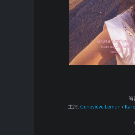
编
主演
:
Geneviève Lemon
/
Kare