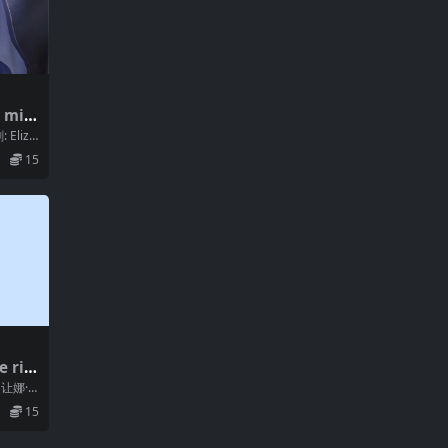
 miło
 Eliza
15
 rie
 让娜·
...
15