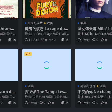
外语纪录片
欧美
欧美
htamat
魔鬼的愤怒 La rage du D
圣女傅天娜 Miłość i
)
émon (2017)
sierdzie (2019)
编剧: 雷纳·
导演: Fabien Delage 编剧: Fabie
导演: Michal Kondrat 编剧:
k /...
n Delage 主演: ...
Bahr / Mich...
0
15
11 月前
0
0
15
2 年前
0
0
VIP
欧美
外语纪录片
欧美
aro de
探戈课 The Tango Lesso
不变的你 Ne change
n (1997)
n (2009)
 编剧: 尼古
导演: 莎莉·波特 编剧: 莎莉·波特
导演: 佩德罗·科斯塔 主演:
o G. ...
主演: 莎莉·波特 / Pablo Ve...
巴利巴尔 / Rodolphe Burge
0
15
3 年前
0
0
15
2 年前
0
0