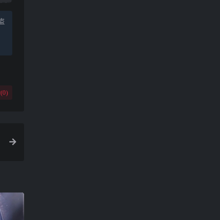
盗
(
0
)