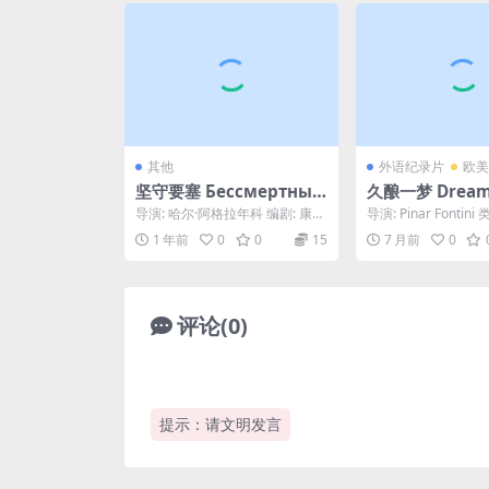
其他
外语纪录片
欧美
坚守要塞 Бессмертный
久酿一梦 Dream
гарнизон (1956)
s (2022)
导演: 哈尔·阿格拉年科 编剧: 康斯
导演: Pinar Fontin
坦丁·西蒙诺夫 主演: 瓦西里·马卡
制片国家/地区: 土耳其 
1 年前
0
0
15
7 月前
0
罗夫 ...
评论(0)
提示：请文明发言