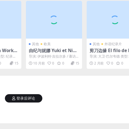
其他
欧美
其他
外语纪录片
 Worker
由纪与妮娜 Yuki et Nina
剪刀边缘 El filo de l
(2009)
jeras (2023)
i 类型: 纪录片
导演: 伊波利特·吉拉尔多 / 诹访敦
导演: 大卫·巴尔韦德 类型:
上...
彦 编剧: 伊波利特·吉拉尔多 / 诹
片 / 同性 制片国家/地区:
0
15
10 月前
0
0
15
2 月前
0
0
访敦...
语言...
登录后评论