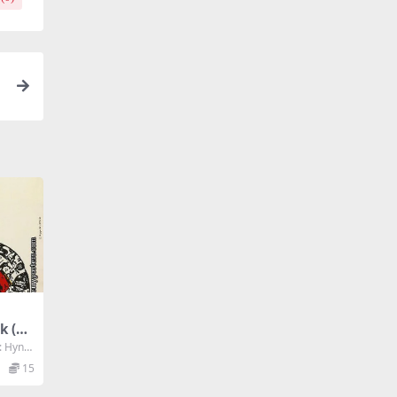
 (19
 Hyne
15