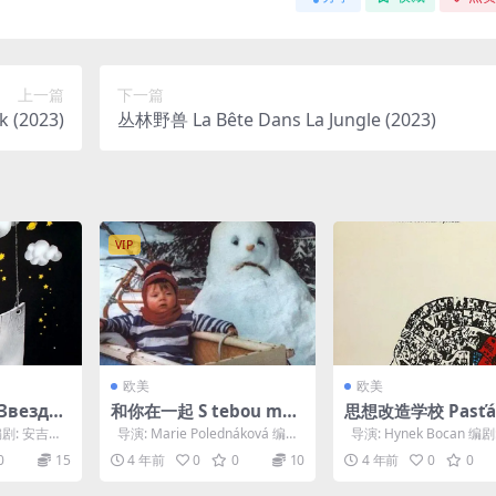
上一篇
下一篇
 (2023)
丛林野兽 La Bête Dans La Jungle (2023)
VIP
欧美
欧美
везди
和你在一起 S tebou mě
思想改造学校 Pasťák
зи в очи
baví svět (1982)
69)
 编剧: 安吉尔·
导演: Marie Polednáková 编
导演: Hynek Bocan 编剧:
...
剧: 玛丽·波列娜科...
k Bocan /...
0
15
4 年前
0
0
10
4 年前
0
0