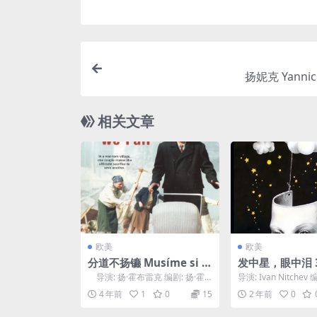
扬妮克 Yannick
相关文章
欧美
欧美
分道不扬镳 Musíme si p
发中星，眼中泪 З
omáhat (2000)
в косите, съл
导演: 扬·霍布雷克 编剧: 扬·霍
导演: Ivan Nitchev
те (1977)
布雷克 / 培特...
瓦根施泰因 主演: Petar
4 年前
1
0
15
2 年前
0