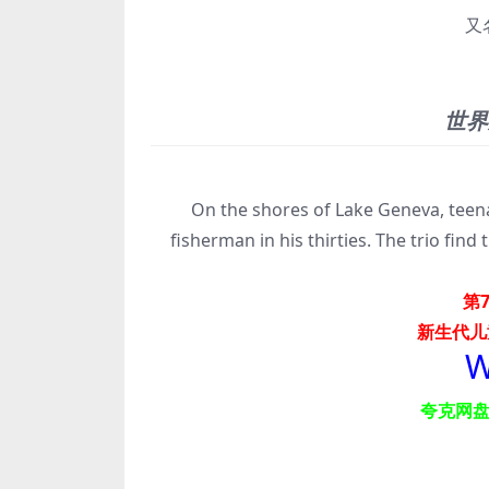
又
世界
柏
On the shores of Lake Geneva, teen
fisherman in his thirties. The trio fi
第7
新生代儿
W
夸克网