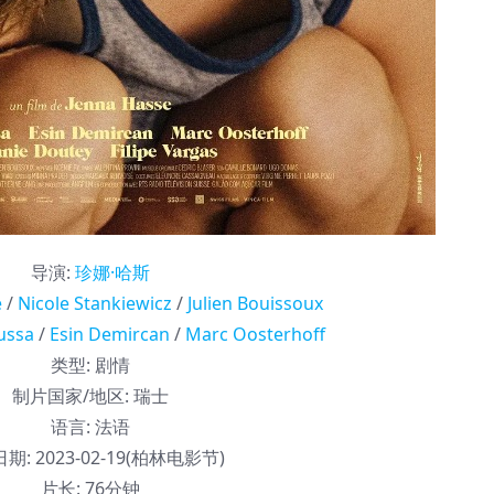
导演
:
珍娜·哈斯
e
/
Nicole Stankiewicz
/
Julien Bouissoux
ussa
/
Esin Demircan
/
Marc Oosterhoff
类型:
剧情
制片国家/地区:
瑞士
语言:
法语
日期:
2023-02-19(柏林电影节)
片长:
76分钟