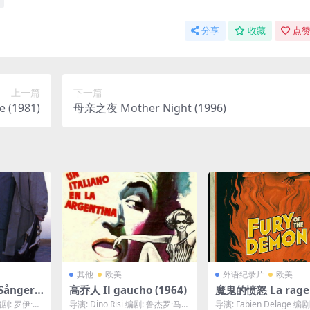
分享
收藏
点赞
上一篇
下一篇
e (1981)
母亲之夜 Mother Night (1996)
其他
欧美
外语纪录片
欧美
nger f
高乔人 Il gaucho (1964)
魔鬼的愤怒 La rage 
ingen (2
émon (2017)
剧: 罗伊·安
导演: Dino Risi 编剧: 鲁杰罗·马卡
导演: Fabien Delage 编剧: