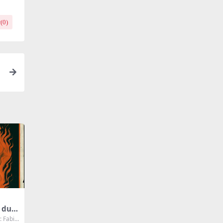
(
0
)
du D
 Fabie