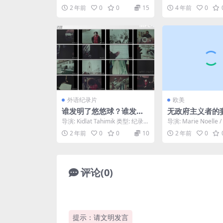
000)
村聪 制片国家/地区: 日本 语
德森 主演: Lars No...
2 年前
0
0
15
4 年前
0
言: 日...
外语纪录片
欧美
谁发明了悠悠球？谁发明
无政府主义者的妻
了登月车？ Sinong lumi
Anarchist’s Wi
导演: Kidlat Tahimik 类型: 纪录
导演: Marie Noelle / 
kha ng yoyo? Sinong lu
片 制片国家/地区: Phil...
编剧: Marie ...
2 年前
0
0
10
2 年前
0
mikha ng moon bugg
y?
评论(0)
提示：请文明发言