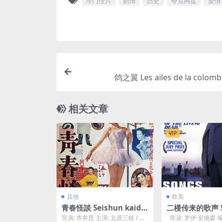
冷门佳片
剧情
历史
夸克网盘
爱情
鸽之翼 Les ailes de la colomb
相关文章
VIP
其他
欧美
青春怪談 Seishun kaida
二楼传来的歌声 Så
n (1955)
rån andra vån
导演: 市井昆 主演: 北原三枝 / 山
导演: 罗伊·安德森 编