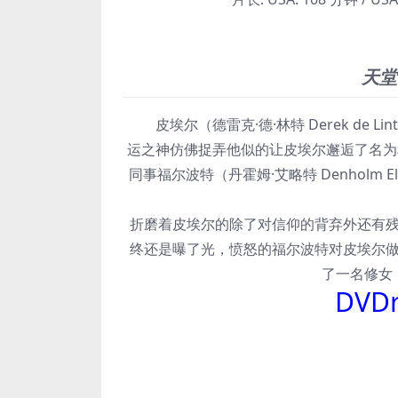
天堂
皮埃尔（德雷克·德·林特 Derek de 
运之神仿佛捉弄他似的让皮埃尔邂逅了名为赫萝
同事福尔波特（丹霍姆·艾略特 Denholm
折磨着皮埃尔的除了对信仰的背弃外还有
终还是曝了光，愤怒的福尔波特对皮埃尔
了一名修女
DVD