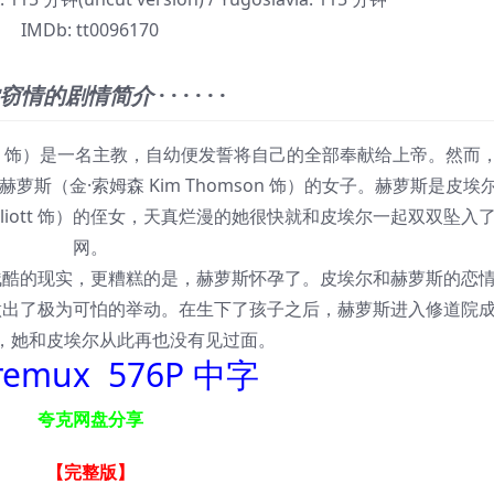
IMDb:
tt0096170
窃情的剧情简介
· · · · · ·
Lint 饰）是一名主教，自幼便发誓将自己的全部奉献给上帝。然而
斯（金·索姆森 Kim Thomson 饰）的女子。赫萝斯是皮埃
 Elliott 饰）的侄女，天真烂漫的她很快就和皮埃尔一起双双坠入
网。
残酷的现实，更糟糕的是，赫萝斯怀孕了。皮埃尔和赫萝斯的恋
做出了极为可怕的举动。在生下了孩子之后，赫萝斯进入修道院
，她和皮埃尔从此再也没有见过面。
remux 576P 中字
夸克网盘分享
【完整版
】