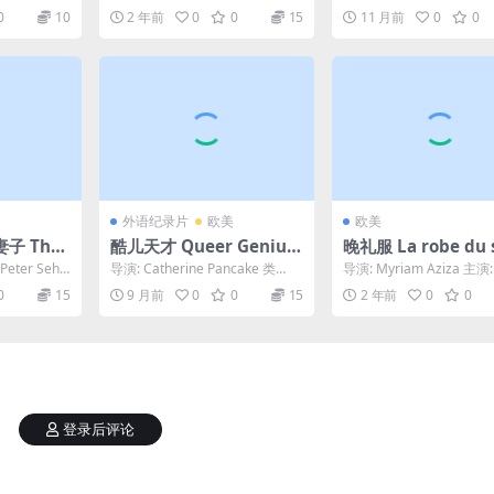
里 / 埃托尔·斯科拉 主演: ...
n Delage 主演: ...
0
10
2 年前
0
0
15
11 月前
0
0
外语纪录片
欧美
欧美
子 The
酷儿天才 Queer Genius
晚礼服 La robe du 
fe (2009)
(2019)
(2010)
Peter Sehr
导演: Catherine Pancake 类
导演: Myriam Aziza 主演:
型: 纪录片 制片国家/地区: 美...
Gaïa Kraghede ...
0
15
9 月前
0
0
15
2 年前
0
0
登录后评论