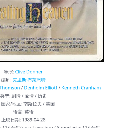
导演
:
Clive Donner
编剧
:
克里斯·布莱恩特
 Thomson
/
Denholm Elliott
/
Kenneth Cranham
类型:
剧情 / 爱情 / 历史
国家/地区:
南斯拉夫 / 英国
语言:
英语
上映日期:
1989-04-28
 115 分钟(uncut version) / Yugoslavia: 115 分钟