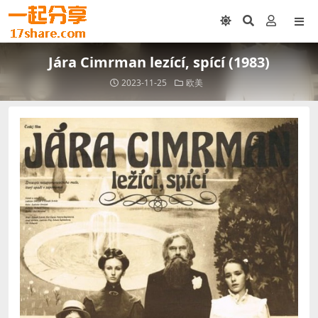
Jára Cimrman lezící, spící (1983)
2023-11-25
欧美