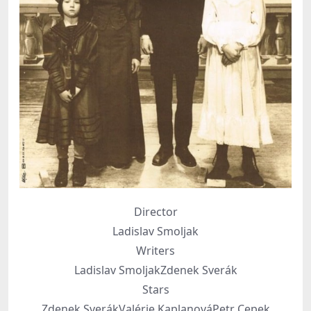
Director
Ladislav Smoljak
Writers
Ladislav SmoljakZdenek Sverák
Stars
Zdenek SverákValérie KaplanováPetr Cepek