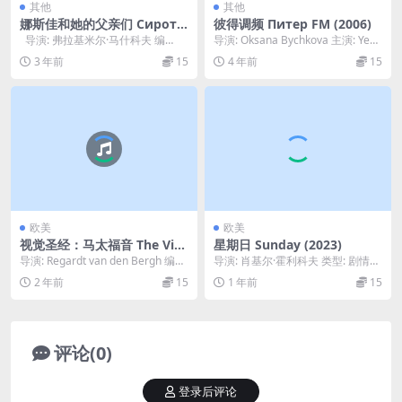
其他
其他
娜斯佳和她的父亲们 Сирота
彼得调频 Питер FM (2006)
казанская (1997)
导演: 弗拉基米尔·马什科夫 编
导演: Oksana Bychkova 主演: Yeka
剧: Oleg Antonov 主...
terina Fedul...
3 年前
15
4 年前
15
欧美
欧美
视觉圣经：马太福音 The Visu
星期日 Sunday (2023)
al Bible: Matthew (1993)
导演: Regardt van den Bergh 编
导演: 肖基尔·霍利科夫 类型: 剧情
剧: Johann Pot...
制片国家/地区: 乌兹别克斯坦 语
2 年前
15
1 年前
15
言: ...
评论(0)
登录后评论