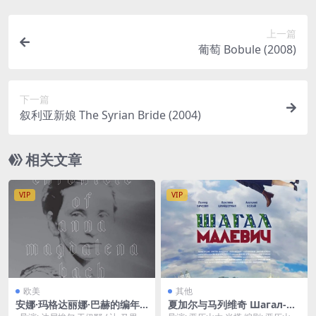
上一篇
葡萄 Bobule (2008)
下一篇
叙利亚新娘 The Syrian Bride (2004)
相关文章
VIP
VIP
欧美
其他
安娜·玛格达丽娜·巴赫的编年
夏加尔与马列维奇 Шагал-М
史 Chronik der Anna Magd
алевич (2014)