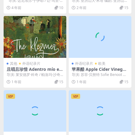
导演: 达尼埃尔·于伊耶 / 让-马里·斯
导演: 亚历山大·米塔 编剧: 亚历山大
alena Bach (1968)
特劳布 编剧: 达尼埃尔...
·米塔 / Kristina Schne...
4 年前
10
2 年前
15
其他
外语纪录片
外语纪录片
欧美
且唱且珍惜 Adentro mío est
苹果醋 Apple Cider Vinegar
oy bailando (2023)
(2024)
导演: 莱安德罗·科奇 / 帕洛玛·沙奇
导演: 苏菲·贝努特 Sofie Benoot 编
曼 编剧: 莱安德罗·科奇 / 帕洛玛·...
剧: Sofie Benoot...
1 年前
15
1 年前
15
VIP
VIP