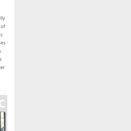
lly
 of
is
oes
.
s
her