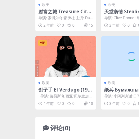
欧美
欧美
财富之城 Treasure City
天堂窃情 Steali
(2020)
en (1989)
导演: 索博尔奇·豪伊杜 主演: Dan
导演: Clive Donner
Boldea / Kinga Ötvö...
布莱恩特 主演: Derek 
2 年前
0
0
15
3 年前
0
VIP
欧美
欧美
刽子手 El Verdugo (196
纸兵 Бумажный
3)
т (2008)
导演: 路易斯·加西亚·贝尔兰加
导演: 小阿列克谢·日耳
编剧: 恩尼奥·弗拉亚诺 / 拉...
阿列克谢·日耳曼 / Vladi
4 年前
0
0
10
3 年前
0
评论(0)