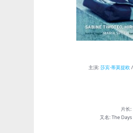
主演
:
莎宾·蒂莫提欧
片长:
又名:
The Days B