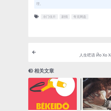
理。
冷门佳片
剧情
夸克网盘
人生呓语 Йо Хо Хо
相关文章