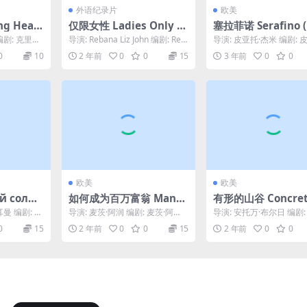
外语纪录片
欧美
ng Heav
仅限女性 Ladies Only (2
塞拉菲诺 Serafino (
021)
9)
 编剧: 克里斯·
导演: Rebana Liz John 编剧: Reb
导演: 皮亚托·杰米 编剧: 
...
ana Liz John ...
杰米 / Leonardo Benvenu.
0
10
2 年前
0
0
15
3 年前
0
0
欧美
欧美
 солда
如何成为百万富翁 Mann
有形的山谷 Concret
en som blev miljonär
lley (2022)
曼 编剧: 小
导演: 麦茨·阿润 编剧: 麦茨·阿
导演: 安托万·布尔日 编剧
(1980)
mir A...
润 / Catti Edfeldt / 奥尔...
·布尔日 / Teyama Alkamli.
0
15
2 年前
0
0
15
2 年前
0
0