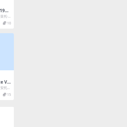
196
皮亚托·
..
10
e Va
: 安托万
..
15