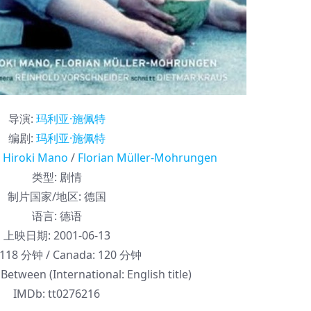
导演
:
玛利亚·施佩特
编剧
:
玛利亚·施佩特
/
Hiroki Mano
/
Florian Müller-Mohrungen
类型:
剧情
制片国家/地区:
德国
语言:
德语
上映日期:
2001-06-13
118 分钟 / Canada: 120 分钟
etween (International: English title)
IMDb:
tt0276216