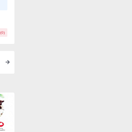
(
0
)