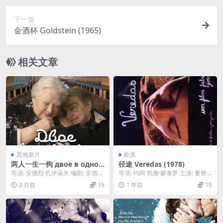
下一篇
金酒杯 Goldstein (1965)
相关文章
其他新片
欧美
两人一生一狗 двое в одной
径途 Veredas (1978)
жизни, не считая собаки
导演: 安德烈·扎伊采夫 编剧: 安德烈
导演: 约阿·凯撒·蒙泰罗 主演: 曼努
(2025)
·扎伊采夫 主演: 斯韦特兰娜·克留奇
埃拉·德·弗莱依塔斯 类型: 剧情 / ...
3 月前
15
1 年前
15
科...