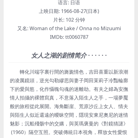
语言:
日语
上映日期:
1966-08-27(日本)
片长:
102 分钟
又名:
Woman of the Lake / Onna no Mizuumi
IMDb:
tt0060787
女人之湖的剧情简介
· · · · · ·
轉化川端字裏行間的旖旎情色，吉田喜重以新浪潮
的凌厲鏡頭，逆光勾勒繆思與妻子岡田茉莉子冷豔輪廓
下的愛與慾，化作懾魄勾魂的迷離劫。有夫之婦為安撫
情人拍攝的裸體寫真，不意落入陌生人之手，一場夢魘
般的旅程從此展開。海角斷崖、荒原沙丘上女人、情夫
與陌生人似近還遠的曖昧空間，隱現安東尼奧尼的迷情
魅影；沉船殘骸中的交媾，與英瑪褒曼的《對鏡猜謎》
(1960）隔空互照。突破傳統日本視角，釋放女性愛恨