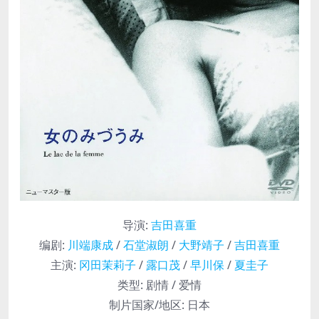
导演
:
吉田喜重
编剧
:
川端康成
/
石堂淑朗
/
大野靖子
/
吉田喜重
主演
:
冈田茉莉子
/
露口茂
/
早川保
/
夏圭子
类型:
剧情 / 爱情
制片国家/地区:
日本