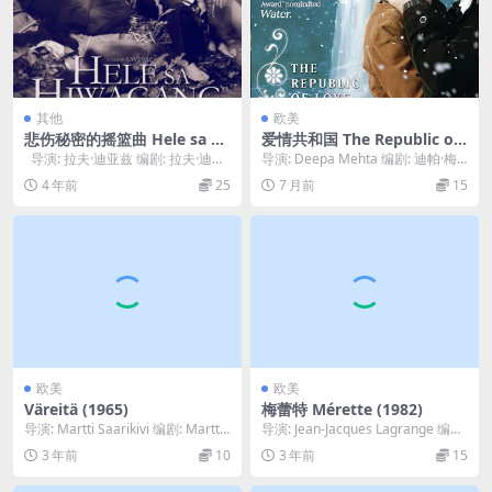
其他
欧美
悲伤秘密的摇篮曲 Hele sa hi
爱情共和国 The Republic of
wagang hapis (2016)
Love (2004)
导演: 拉夫·迪亚兹 编剧: 拉夫·迪亚
导演: Deepa Mehta 编剧: 迪帕·梅
兹 主演: 皮奥洛·帕斯奎...
塔 / Esta Spaldin...
4 年前
25
7 月前
15
欧美
欧美
Väreitä (1965)
梅蕾特 Mérette (1982)
导演: Martti Saarikivi 编剧: Martti
导演: Jean-Jacques Lagrange 编
Saarikiv...
剧: Jean-Louis...
3 年前
10
3 年前
15