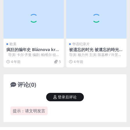
欧美
华语纪录片
疯狂的编年史 Bláznova kron
被遗忘的时光 被遺忘的時光
ika (1964)
(2010)
导演: 卡尔·齐曼 编剧: 帕维尔·祖拉
导演: 杨力州 主演: 陈嘉桦 / 许景
契克 / Radovan ...
珍 / 张淑洁 / 彭宜君 / 张勉哲 ...
4 年前
5
4 年前
评论(0)
登录后评论
提示：请文明发言