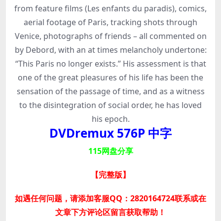
from feature films (Les enfants du paradis), comics,
aerial footage of Paris, tracking shots through
Venice, photographs of friends – all commented on
by Debord, with an at times melancholy undertone:
“This Paris no longer exists.” His assessment is that
one of the great pleasures of his life has been the
sensation of the passage of time, and as a witness
to the disintegration of social order, he has loved
his epoch.
DVDremux 576P 中字
115网盘分享
【完整版】
如遇任何问题，请添加客服QQ：2820164724联系或在
文章下方评论区留言获取帮助！