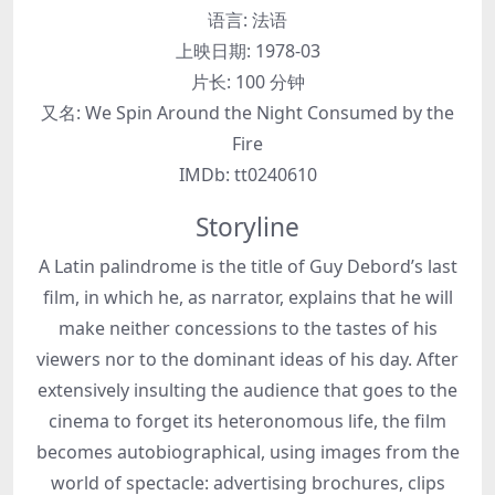
语言:
法语
上映日期:
1978-03
片长:
100 分钟
又名:
We Spin Around the Night Consumed by the
Fire
IMDb:
tt0240610
Storyline
A Latin palindrome is the title of Guy Debord’s last
film, in which he, as narrator, explains that he will
make neither concessions to the tastes of his
viewers nor to the dominant ideas of his day. After
extensively insulting the audience that goes to the
cinema to forget its heteronomous life, the film
becomes autobiographical, using images from the
world of spectacle: advertising brochures, clips