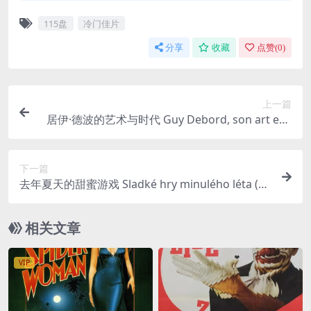
115盘
冷门佳片
分享
收藏
点赞(
0
)
上一篇
居伊·德波的艺术与时代 Guy Debord, son art et s
on temps (1995)
下一篇
去年夏天的甜蜜游戏 Sladké hry minulého léta (19
70)
相关文章
VIP