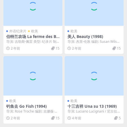
外语纪录片
欧美
欧美
伯特兰农场 La ferme des Be
美人 Beauty (1998)
rtrand (2024)
导演: 吉勒斯·佩雷 类型: 纪录片 制
导演: 杰里·伦敦 编剧: Susan Wilson
片国家/地区: 法国 语言: 法语 上映...
(novel) / Sel...
2 年前
15
2 年前
15
欧美
欧美
钓鱼去 Go Fish (1994)
十三吉祥 Una su 13 (1969)
导演: Rose Troche 编剧: 吉娜薇·特
导演: Luciano Lucignani / 尼古拉斯
纳 / Alfredo D. ...
·加斯纳 编剧: Ant...
2 年前
15
4 年前
5