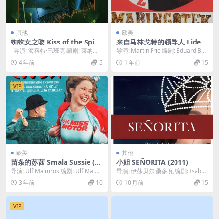
其他
欧美
蜘蛛女之吻 Kiss of the Spide
来自马林戈特的领导人 Lide z
r Woman (1985)
maringotek 1966
导演: 海科特·巴班克 编剧: 莱纳德·
导演: Martin Fric 编剧: Eduard Bas
施拉德 主演: 威廉·赫特...
s 类型: 剧情 制...
4 年前
5
1 年前
15
VIP
欧美
其他
苗条的苏茜 Smala Sussie (20
小姐 SEÑORITA (2011)
03)
导演: Ulf Malmros 编剧: Ulf Malmr
导演: 伊莎贝尔·桑多瓦 编剧: Isabel
os / Petter...
Sandoval 主演: 伊莎贝...
3 年前
10
10 月前
15
VIP