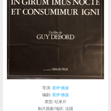
导演
:
居伊·德波
编剧
:
居伊·德波
类型:
纪录片
制片国家/地区:
法国