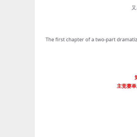
又
The first chapter of a two-part dramati
主竞赛单