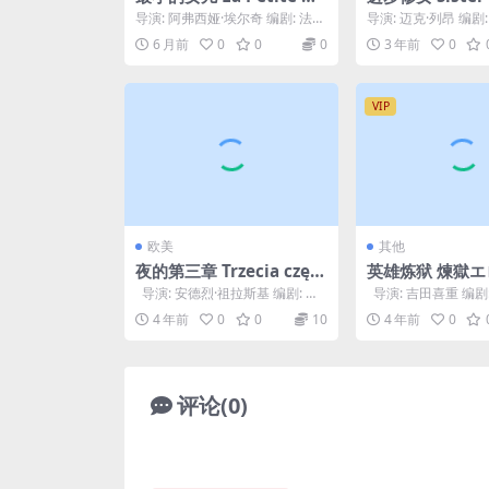
rnière (2025)
(1984)
导演: 阿弗西娅·埃尔奇 编剧: 法蒂
导演: 迈克·列昂 编剧: Jo
玛·达斯 / 阿弗西娅·埃尔奇 主
aba / Jose Almo...
6 月前
0
0
0
3 年前
0
演: 纳...
VIP
欧美
其他
夜的第三章 Trzecia częś
英雄炼狱 煉獄エロ
ć nocy (1971)
970)
导演: 安德烈·祖拉斯基 编剧: 安
导演: 吉田喜重 编剧
德烈·祖拉斯基 / 米罗斯拉夫...
弘 / 吉田喜重 主演: 冈
4 年前
0
0
10
4 年前
0
评论(0)