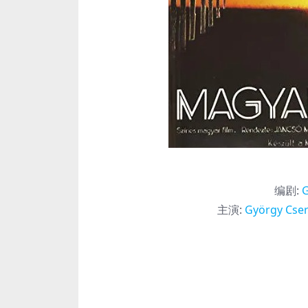
编剧
:
G
主演
:
György Cse