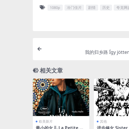
1080p
冷门佳片
剧情
历史
夸克网
我的归乡路 Így jöttem
相关文章
欧美新片
其他
最小的女儿 La Petite De
进步修女 Sister S