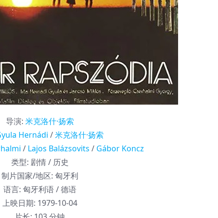
导演
:
米克洛什·扬索
yula Hernádi
/
米克洛什·扬索
rhalmi
/
Lajos Balázsovits
/
Gábor Koncz
类型:
剧情 / 历史
制片国家/地区:
匈牙利
语言:
匈牙利语 / 德语
上映日期:
1979-10-04
片长:
103 分钟