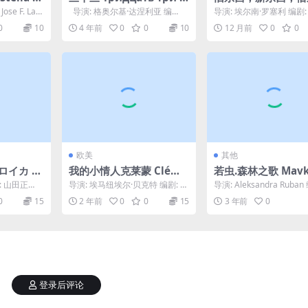
965)
东西 Algo viejo, al
se F. Lac
导演: 格奥尔基·达涅利亚 编
导演: 埃尔南·罗塞利 编剧
evo, algo prestad
剧: 格奥尔基·达涅利亚 主演: 叶...
·罗塞利 主演: Javier Abril..
0
10
4 年前
0
0
10
12 月前
0
0
24)
欧美
其他
イカ (1
我的小情人克莱蒙 Cléme
若虫.森林之歌 Mavka
nt (2002)
sova pisnya (2022
: 山田正
导演: 埃马纽埃尔·贝克特 编剧: 埃
导演: Aleksandra Ruban
田茉莉...
马纽埃尔·贝克特 主演: Olivier ...
剧: 杰弗里·海尔顿 / 奥列格·
0
15
2 年前
0
0
15
3 年前
0
登录后评论