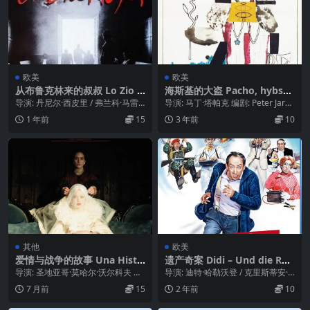
欧美
欧美
从布鲁克林来的叔叔 Lo Zio d
海斯基的大盗 Pacho, hybsky
i Brooklyn (1995)
zbojnik (1976)
导演: 丹尼尔·西皮里 / 弗兰科·马雷
导演: 马丁·塔帕克 编剧: Peter Jaro
斯科 编剧: 丹尼尔·西皮里 / 弗兰科...
s / Milan Lasic...
1 年前
15
3 年前
10
其他
欧美
爱情与战争的故事 Una Histo
遗产奇案 Didi – Und die Rac
ria de Amor y Guerra (202
he der Enterbten (1985)
导演: 圣地亚哥·莫哈尔·沃尔科夫 编
导演: 迪特·哈勒沃登 / 克里斯蒂安·
4)
剧: 圣地亚哥·莫哈尔·沃尔科夫 主
拉特乌克 编剧: 克里斯蒂安·拉特乌
7 月前
15
2 年前
10
演: ...
克 ...