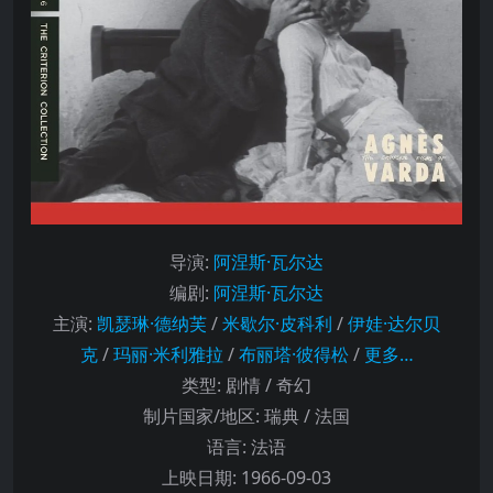
导演
:
阿涅斯·瓦尔达
编剧
:
阿涅斯·瓦尔达
主演
:
凯瑟琳·德纳芙
/
米歇尔·皮科利
/
伊娃·达尔贝
克
/
玛丽·米利雅拉
/
布丽塔·彼得松
/
更多…
类型:
剧情 / 奇幻
制片国家/地区:
瑞典 / 法国
语言:
法语
上映日期:
1966-09-03