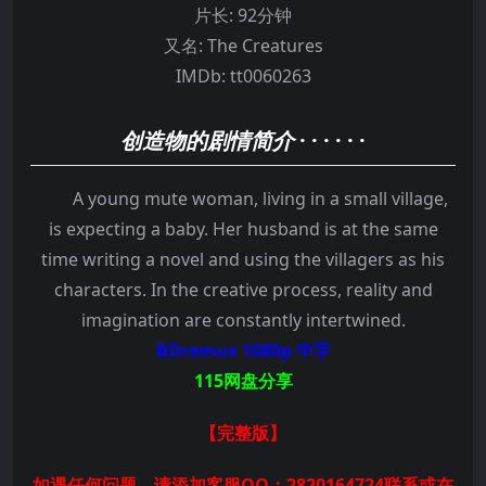
片长:
92分钟
又名:
The Creatures
IMDb:
tt0060263
创造物的剧情简介
· · · · · ·
A young mute woman, living in a small village,
is expecting a baby. Her husband is at the same
time writing a novel and using the villagers as his
characters. In the creative process, reality and
imagination are constantly intertwined.
BDremux 1080p 中字
115网盘分享
【完整版】
如遇任何问题，请添加客服QQ：2820164724联系或在