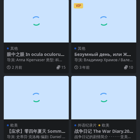
VIP
其他
其他
眼中之眼 In ocula oculorum
Безумный день, или Жен
(2022)
итьба Фигаро (1974)
导演: Anna Kipervaser 类型: 科
导演: Владимир Храмов / Вален
幻 / 短片 制片国家/地区:...
тин Плучек 编剧...
2 月前
15
3 年前
10
欧美
外语纪录片
欧美
【应求】零四年夏天 Somme
战争日记 The War Diary.202
r ’04 (2006)
3
导演: 史蒂芬·克洛梅 编剧: Daniel N
战争日记的剧情简介 · · · · · · 亚美尼