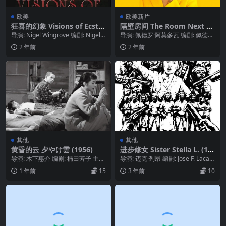
欧美
欧美新片
狂喜的幻象 Visions of Ecstas
隔壁房间 The Room Next D
y (1989)
oor (2024)
导演: Nigel Wingrove 编剧: Nigel
导演: 佩德罗·阿莫多瓦 编剧: 佩德罗
Wingrove 主演...
·阿莫多瓦 主演: 朱丽安·摩尔 / 蒂...
2 年前
2 年前
其他
其他
黄昏的云 夕やけ雲 (1956)
进步修女 Sister Stella L. (19
84)
导演: 木下惠介 编剧: 楠田芳子 主
导演: 迈克·列昂 编剧: Jose F. Lacab
演: 田中晋二 / 望月优子 / 久我美
a / Jose Almo...
1 年前
15
3 年前
10
子...