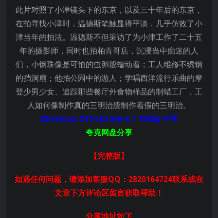
此片对照了小津镜头下的东京，以及三十年后的东京，
在拍寻找小津时，温德斯笔触显得平淡，几乎仿效了小
津当年的拍法。温德斯不但采访了为小津工作了二十五
年的摄影师，同时也拍柏青哥店，沉浸当中痴迷的人
们，小钢珠像是可怕的虫卵般蠕动着；工人维修不绣钢
的挡洞扇；他拍公园中的游人；学唱西洋流行乐曲的摩
登少男少女、追踪那些餐厅外食物样品的制蜡工厂，工
人如何像制作真的三明治般制作着假的三明治。
BDremux.DTS-HD MA-5.1 1080p 中字
夸克网盘分享
【完整版】
如遇任何问题，请添加客服QQ：2820164724联系或在
文章下方评论区留言获取帮助！
分享地址如下