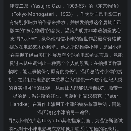
津安二郎（Yasujiro Ozu， 1903-63）的《东京物语》
（Tokyo Monogatari， 1953），作为对自己电影工作
有特别影响力的作品来播放，并触发拍摄这个属於自己
版本的“东京物语”的念头。温氏声明并非本著朝圣的心
态“寻找小津”，纵然他相信小津的留世作品最有资格被
摆放在电影艺术的殿堂。他之所以推崇小津，是因小津
“在掌握了经由美国推展及至全球的电影的语言后，竟能
反过来从中调制出一种完全个人的景观；在拍摄某样事
物时，能让事物保存原有的身份”。温氏总结对小津的赏
析，在片初把电影的本质界定为“提供一个这个世纪人类
的真实和可行的图像，从而让人能够认清自我”。顺带一
提的是，温达斯的好友、奥藉剧作家汉德克（Peter
Handke）在写作上渗用了小津的镜头叙事手法，同是
温氏消化小津的另一途径。
寻找小津的片名Tokyo-Ga其意指东京画，为温德斯尝试
将他对于小津电影与东京印象所联系而拍摄的纪录片。