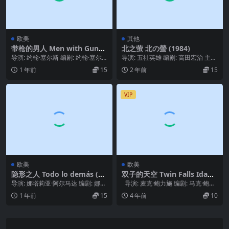
欧美
其他
带枪的男人 Men with Guns
北之萤 北の螢 (1984)
(1997)
导演: 约翰·塞尔斯 编剧: 约翰·塞尔
导演: 五社英雄 编剧: 高田宏治 主
斯 主演: 费德里科·路皮 / Dami...
演: 仲代达矢 / 岩下志麻 / 佐藤浩
1 年前
15
2 年前
15
市...
VIP
欧美
欧美
隐形之人 Todo lo demás (20
双子的天空 Twin Falls Idaho
16)
(1999)
导演: 娜塔莉亚·阿尔马达 编剧: 娜塔
导演: 麦克·鲍力施 编剧: 马克·鲍力
莉亚·阿尔马达 主演: 艾德里安娜·巴
施 / 麦克·鲍力施 主演...
1 年前
15
4 年前
10
拉...