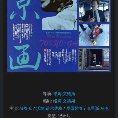
导演
:
维姆·文德斯
编剧
:
维姆·文德斯
主演
:
笠智众
/
沃纳·赫尔佐格
/
厚田雄春
/
克里斯·马克
类型:
纪录片