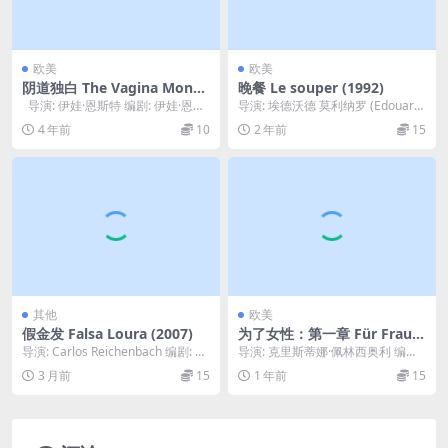
欧美
欧美
阴道独白 The Vagina Monol
晚餐 Le souper (1992)
ogues (2002)
导演: 伊娃·恩斯特 编剧: 伊娃·恩斯
导演: 埃德沃德 莫利纳罗 (Edouard
特 主演: 伊娃·恩斯特 ...
Molinaro) 编剧: 埃德沃...
4 年前
10
2 年前
15
其他
欧美
假金发 Falsa Loura (2007)
为了女性：第一章 Für Fraue
n. 1. Kapitel (1972)
导演: Carlos Reichenbach 编剧: 卡
导演: 克里斯蒂娜·佩林西奥利 编
洛斯·赖兴巴赫 主演: ...
剧: 克里斯蒂娜·佩林西奥利 类型: 短
3 月前
15
1 年前
15
片 制...