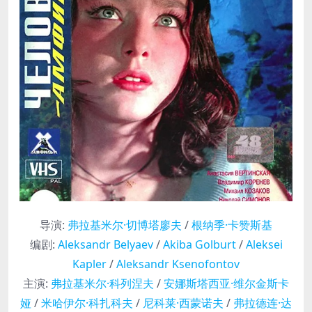
导演
:
弗拉基米尔·切博塔廖夫
/
根纳季·卡赞斯基
编剧
:
Aleksandr Belyaev
/
Akiba Golburt
/
Aleksei
Kapler
/
Aleksandr Ksenofontov
主演
:
弗拉基米尔·科列涅夫
/
安娜斯塔西亚·维尔金斯卡
娅
/
米哈伊尔·科扎科夫
/
尼科莱·西蒙诺夫
/
弗拉德连·达