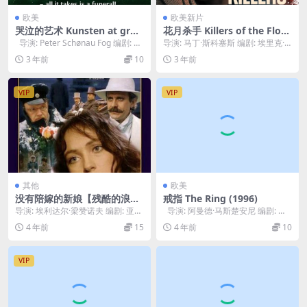
欧美
欧美新片
哭泣的艺术 Kunsten at græ
花月杀手 Killers of the Flow
de i kor (2006)
er Moon (2023)
导演: Peter Schønau Fog 编剧: Bo
导演: 马丁·斯科塞斯 编剧: 埃里克·
Hr. ...
罗思 / 马丁·斯科塞斯 主演: 莱昂纳...
3 年前
10
3 年前
VIP
VIP
其他
欧美
没有陪嫁的新娘【残酷的浪漫
戒指 The Ring (1996)
史】A Cruel Romance 1984
导演: 埃利达尔·梁赞诺夫 编剧: 亚历
导演: 阿曼德·马斯楚安尼 编剧: 丹
山大·尼古拉耶维奇·奥斯特洛夫斯
尼尔.斯蒂尔 / Nancy...
4 年前
15
4 年前
10
基 / ...
VIP