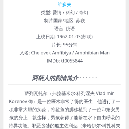
维多夫
类型:
爱情 / 科幻 / 奇幻
制片国家/地区:
苏联
语言:
俄语
上映日期:
1962-01-03(苏联)
片长:
95分钟
又名:
Chelovek Amfibiya / Amphibian Man
IMDb:
tt0055844
两栖人的剧情简介
· · · · · ·
萨列瓦托尔（弗拉基米尔·科列涅夫 Vladimir
Korenev 饰）是一位医术非常了得的医生，他进行了一
项非常大胆的实验，将鲨鱼的腮移植到了一位印第安男
孩的身上，就这样，男孩获得了能够在水下自由呼吸的
特异功能。邪恶贪婪的船主佐利达（米哈伊尔·科扎科夫