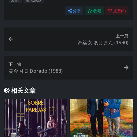
爱情
蓝光原盘
分享
收藏
点赞(
0
)
上一篇
鸿运女 あげまん (1990)
下一篇
黄金国 El Dorado (1988)
相关文章