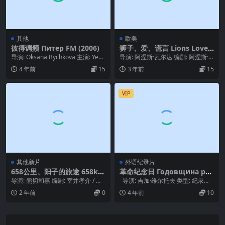
其他
欧美
彼得调频 Питер FM (2006)
狮子、爱、谎言 Lions Love
(1969)
导演: Oksana Bychkova 主演: Yeka
导演: 阿涅斯·瓦尔达 编剧: 阿涅斯·
terina Fedul...
瓦尔达 主演: 彼得·博格丹诺维奇 / ...
4 年前
15
3 年前
15
VIP
其他新片
外语纪录片
658公里、阳子的旅途 658k
革命纪念日 Годовщина рев
m、陽子の旅 (2023)
олюции (1919)
导演: 熊切和嘉 编剧: 室井孝介 / 浪
导演: 吉加·维尔托夫 类型: 纪录片
子想 主演: 菊地凛子 / 竹原皮斯托...
制片国家/地区: 俄罗斯 ...
2 年前
0
4 年前
10