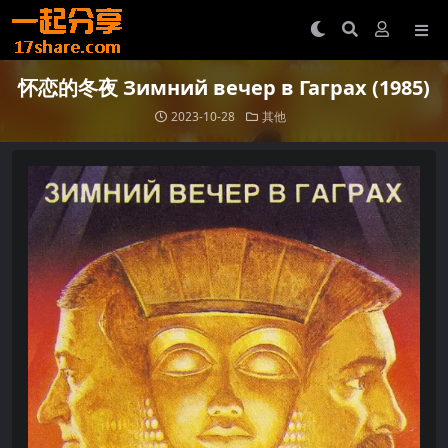
怀恋的冬夜 Зимний вечер в Гаграх (1985)
2023-10-28
其他