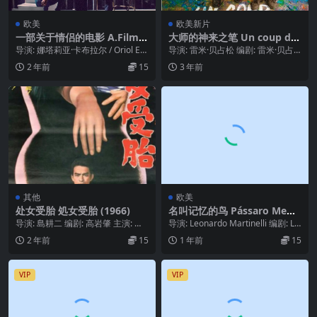
欧美
欧美新片
一部关于情侣的电影 A.Film.A
大师的神来之笔 Un coup de
bout.Couples.2021
maître (2023)
导演: 娜塔莉亚·卡布拉尔 / Oriol Est
导演: 雷米·贝占松 编剧: 雷米·贝占
rada 编剧: 娜塔莉亚·卡...
松 / 安德烈斯·杜普拉特 / 加斯顿·...
2 年前
15
3 年前
其他
欧美
处女受胎 処女受胎 (1966)
名叫记忆的鸟 Pássaro Mem
ória (2023)
导演: 島耕二 编剧: 高岩肇 主演: 若
导演: Leonardo Martinelli 编剧: Le
尾文子 / 伊藤孝雄 / 中原早苗 类...
onardo Mar...
2 年前
15
1 年前
15
VIP
VIP