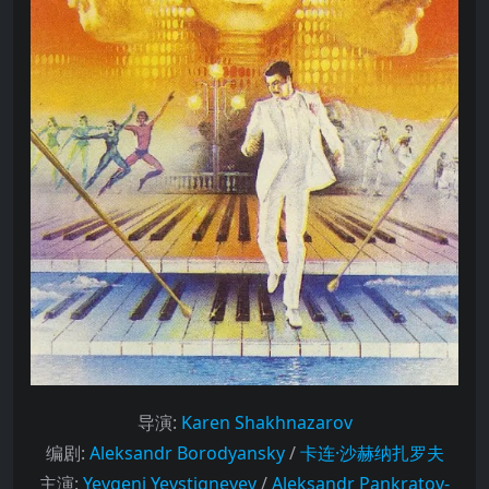
导演
:
Karen Shakhnazarov
编剧
:
Aleksandr Borodyansky
/
卡连·沙赫纳扎罗夫
主演
:
Yevgeni Yevstigneyev
/
Aleksandr Pankratov-