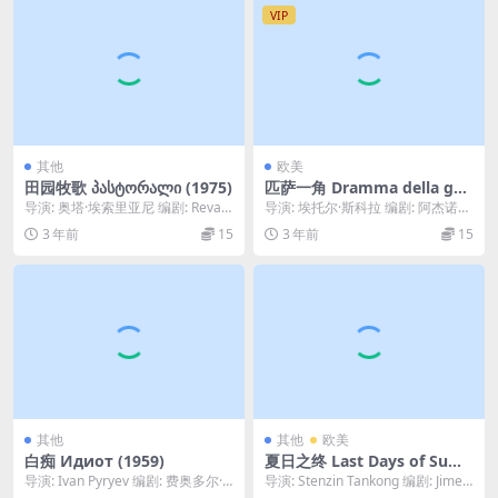
VIP
其他
欧美
田园牧歌 პასტორალი (1975)
匹萨一角 Dramma della gel
osia – tutti i particolari in c
导演: 奥塔·埃索里亚尼 编剧: Revaz
导演: 埃托尔·斯科拉 编剧: 阿杰诺雷
ronaca (1970)
Inanishvili / 奥塔·...
·因克罗奇 / 埃托尔·斯科拉 / 富里...
3 年前
15
3 年前
15
其他
其他
欧美
白痴 Идиот (1959)
夏日之终 Last Days of Sum
mer (2023)
导演: Ivan Pyryev 编剧: 费奥多尔·
导演: Stenzin Tankong 编剧: Jimet
陀思妥耶夫斯基 / 伊万·佩里...
Wangchuk /...