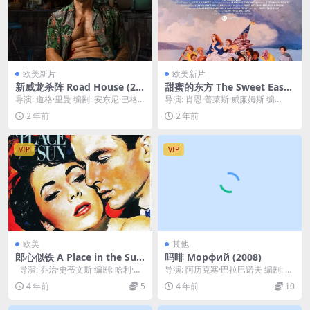
欧美新片
欧美新片
新威龙杀阵 Road House (20
甜蜜的东方 The Sweet East
24)
(2023)
导演: 道格·里曼 编剧: 安东尼·巴格
导演: 肖恩·普莱斯·威廉姆斯 编
罗兹 / 查克·蒙德里 主演: 杰克·吉...
剧: 尼克·平克顿 主演: 塔莉娅·莱
2 年前
2 年前
德 / ...
VIP
VIP
欧美
其他
郎心似铁 A Place in the Sun
吗啡 Морфий (2008)
(1951)
导演: 乔治·史蒂文斯 编剧: 哈利·布
导演: 阿历克塞·巴拉巴诺夫 编剧: 小
朗 / 迈克尔·威尔逊 /...
谢尔盖·波德洛夫 主演: Leonid ...
4 年前
5
4 年前
10