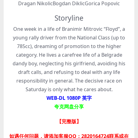
Dragan NikolicBogdan DiklicGorica Popovic
Storyline
One week in a life of Branimir Mitrovic “Floyd”, a
young rally driver from the National Class (up to
785cc), dreaming of promotion to the higher
category. He lives a carefree life of a Belgrade
dandy boy, neglecting his girlfriend, avoiding his
draft calls, and refusing to deal with any life
responsibility in general. The decisive race on
Saturday is only what he cares about.
WEB-DL 1080P 英字
夸克网盘分享
【完整版】
如遇任何问题，请添加客服QQ：2820164724联系或在